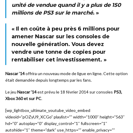
unité de vendue quand il y a plus de 150
millions de PS3 sur le marché.
»
« Il en coûte à peu près
6 millions
pour
amener
Nascar
sur les consoles de
nouvelle génération. Vous devez
vendre une tonne de copies pour
rentabiliser cet investissement. »
Nascar ’14
offrira un nouveau mode de ligue en ligne. Cette option
était demandée depuis longtemps par les fans.
Le jeu
Nascar ’14
est prévu le 18 février 2014 sur consoles
PS3,
Xbox 360 et sur PC
.
[wp_lightbox_ultimate_youtube_video_embed
videoid=”pOZyU9_XCGo” playlist=”” width=”1000″ height=”563″
hd=”0″ autoplay=”0″ display_control=”1″ fullscreen=”1″
autohide=”1″ theme=”dark” use_https=”” enable_privacy=””