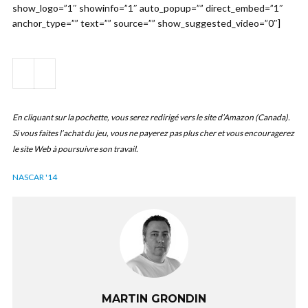
show_logo=”1″ showinfo=”1″ auto_popup=”” direct_embed=”1″
anchor_type=”” text=”” source=”” show_suggested_video=”0″]
En cliquant sur la pochette, vous serez redirigé vers le site d’Amazon (Canada).
Si vous faites l’achat du jeu, vous ne payerez pas plus cher et vous encouragerez
le site Web à poursuivre son travail.
NASCAR '14
MARTIN GRONDIN