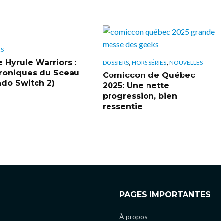
ES
,
,
e Hyrule Warriors :
DOSSIERS
HORS SÉRIES
NOUVELLES
roniques du Sceau
Comiccon de Québec
ndo Switch 2)
2025: Une nette
progression, bien
ressentie
PAGES IMPORTANTES
À propos