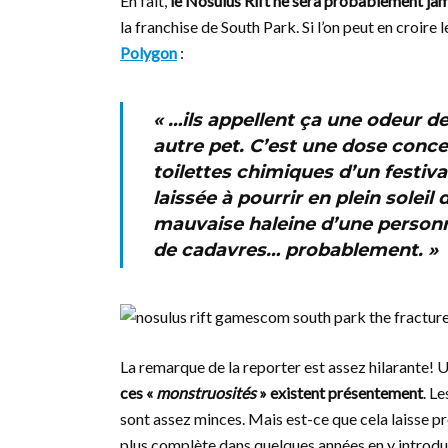
En fait,
le Nosulus Rift ne sera probablement ja
la franchise de South Park. Si l’on peut en croir
Polygon
:
« …ils appellent ça une odeur de
autre pet. C’est une dose conc
toilettes chimiques d’un festiv
laissée à pourrir en plein soleil
mauvaise haleine d’une person
de cadavres… probablement. »
La remarque de la reporter est assez hilarante!
ces «
monstruosités
» existent présentement
. L
sont assez minces. Mais est-ce que cela laisse p
plus complète dans quelques années en y introd