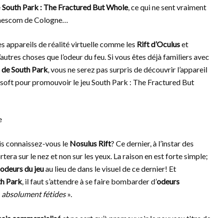
e
South Park : The Fractured But Whole
, ce qui ne sent vraiment
Gamescom de Cologne…
es appareils de réalité virtuelle comme les
Rift d’Oculus
et
autres choses que l’odeur du feu. Si vous êtes déjà familiers avec
s de South Park
, vous ne serez pas surpris de découvrir l’appareil
soft pour promouvoir le jeu South Park : The Fractured But
is connaissez-vous le
Nosulus Rift
? Ce dernier, à l’instar des
tera sur le nez et non sur les yeux. La raison en est forte simple;
odeurs du jeu
au lieu de dans le visuel de ce dernier! Et
h Park
, il faut s’attendre à se faire bombarder d’
odeurs
«
absolument fétides
».