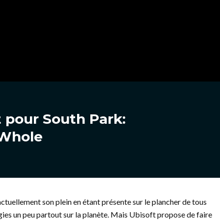
t pour South Park:
 Whole
 actuellement son plein en étant présente sur le plancher de tous
gies un peu partout sur la planète. Mais Ubisoft propose de faire