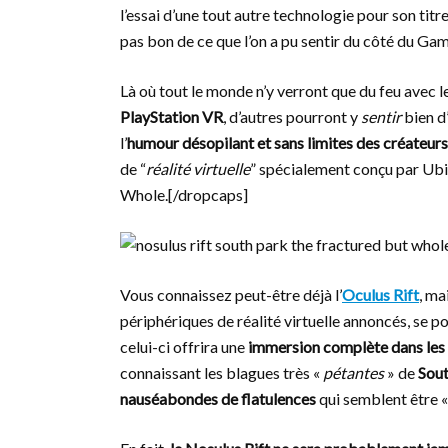
l’essai d’une tout autre technologie pour son titr
pas bon de ce que l’on a pu sentir du côté du 
Là où tout le monde n’y verront que du feu avec l
PlayStation VR
, d’autres pourront y
sentir
bien d’
l’
humour désopilant et sans limites des créateur
de “
réalité virtuelle
” spécialement conçu par Ubi
Whole.[/dropcaps]
Vous connaissez peut-être déjà l’
Oculus Rift
, ma
périphériques de réalité virtuelle annoncés, se por
celui-ci offrira une
immersion complète dans les 
connaissant les blagues très «
pétantes
» de
Sout
nauséabondes de flatulences
qui semblent être 