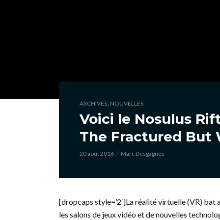
,
ARCHIVES
NOUVELLES
Voici le Nosulus Rif
The Fractured But
20 août 2016
Marc Desgagnés
[dropcaps style=’2′]La réalité virtuelle (VR) bat
les salons de jeux vidéo et de nouvelles technolo