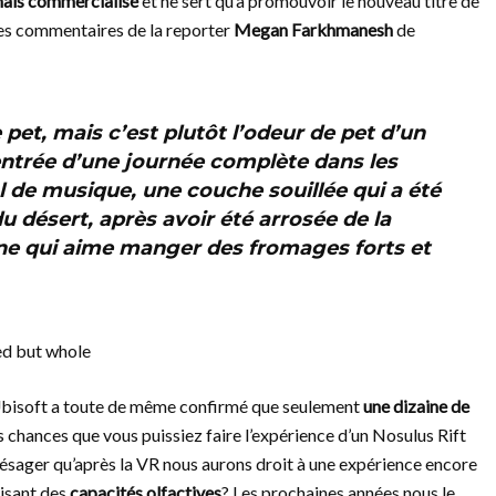
mais commercialisé
et ne sert qu’à promouvoir le nouveau titre de
e les commentaires de la reporter
Megan Farkhmanesh
de
 pet, mais c’est plutôt l’odeur de pet d’un
entrée d’une journée complète dans les
al de musique, une couche souillée qui a été
 du désert, après avoir été arrosée de la
ne qui aime manger des fromages forts et
 Ubisoft a toute de même confirmé que seulement
une dizaine de
es chances que vous puissiez faire l’expérience d’un Nosulus Rift
résager qu’après la VR nous aurons droit à une expérience encore
uisant des
capacités olfactives
? Les prochaines années nous le