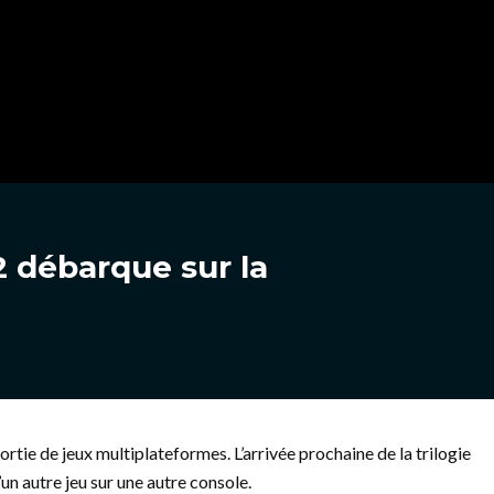
2 débarque sur la
ortie de jeux multiplateformes. L’arrivée prochaine de la trilogie
un autre jeu sur une autre console.