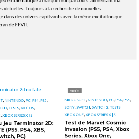
e jeu emblématique a marqué mon parcours, alimentant ma
s virtuelles. Toujours à la recherche de nouvelles
e dans des univers captivants avec la même excitation que
cran de FFVII.
VIDÉO
,
,
,
,
,
,
,
,
,
,
MICROSOFT
NINTENDO
PC
PS4
PS5
FT
NINTENDO
PC
PS4
PS5
,
,
,
,
,
,
,
SONY
SWITCH
SWITCH 2
TESTS
TCH
TESTS
VIDÉOS
,
,
XBOX ONE
XBOX SERIES X | S
E
XBOX SERIES X | S
Test de Marvel Cosmic
u jeu Terminator 2D:
Invasion (PS5, PS4, Xbox
E (PS5, PS4, XBS,
Series, Xbox One,
witch, PC)