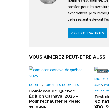
flamme s'est allumée. C
passion pour les aventure
expériences, je m'immerg
celle ressentie devant l'é
VOIR TOUS LES ARTICLES
VOUS AIMEREZ PEUT-ÊTRE AUSSI
VIDÉO
MICROSO
,
,
,
SONY
SWI
DOSSIERS
HORS SÉRIES
NOUVELLES
XBOX ON
Comiccon de Québec
Édition Carnaval 2026 –
Test d
Pour réchauffer le geek
NO FAT
en nous
XBO, S