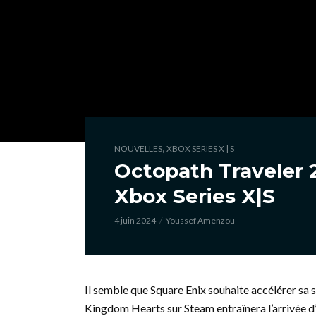
,
NOUVELLES
XBOX SERIES X | S
Octopath Traveler 
Xbox Series X|S
4 juin 2024
Youssef Amenzou
Il semble que Square Enix souhaite accélérer sa s
Kingdom Hearts sur Steam entraînera l’arrivée d’