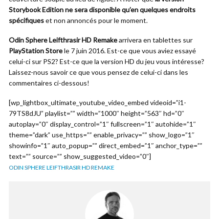
Storybook Edition ne sera disponible qu’en quelques endroits
spécifiques
et non annoncés pour le moment.
Odin Sphere Leifthrasir HD Remake
arrivera en tablettes sur
PlayStation Store
le 7 juin 2016. Est-ce que vous aviez essayé
celui-ci sur PS2? Est-ce que la version HD du jeu vous intéresse?
Laissez-nous savoir ce que vous pensez de celui-ci dans les
commentaires ci-dessous!
[wp_lightbox_ultimate_youtube_video_embed videoid=”i1-
79TS8dJU” playlist=”” width=”1000″ height=”563″ hd=”0″
autoplay=”0″ display_control=”1″ fullscreen=”1″ autohide=”1″
theme=”dark” use_https=”” enable_privacy=”” show_logo=”1″
showinfo=”1″ auto_popup=”” direct_embed=”1″ anchor_type=””
text=”” source=”” show_suggested_video=”0″]
ODIN SPHERE LEIFTHRASIR HD REMAKE