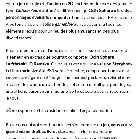
est un
jeu de rôle et d’action en 2D
, fortement inspiré des jeux de
type
Golden Axe
d’antan à la différence qu’
Odin Sphere offre des
personnages évolutifs
qui ajoutent un très bon côté RPG au titre.
Ajoutons à ceci un
solide
gameplay
et nous avons là tous les
éléments requis pour un jeu des plus amusants et des plus
divertissants!
Pour le moment, peu d’informations sont disponibles au sujet de
la teneur en extras que pourrait comporter
Odin Sphere
Leifthrasir HD Remake
. Or, nous savons qu’une version
Storybook
Edition exclusive à la PS4
sera disponible, comprenant un livret à
couverture rigide de 64 pages, un chandail portant un visuel d’une
recette de potion, un boitier de protection métallique pour le jeu,
une affiche surprise ainsi qu’une boite spéciale pouvant contenir
le tout.
Pour ceux qui opteront pour la version normale du jeu,
vous aurez
quand même droit au livret d’art
, mais celui-ci ayant une
couverture souple au lieu de rigide. À noter que
la version