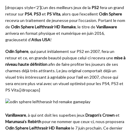
[dropcaps style=’2′]L’un des meilleurs jeux de la
PS2
fera un grand
retour sur
PS4
,
PS3
et
PS Vita
, alors que l’excellent
Odin Sphere
recevra un traitement de jeunesse pour l’occasion. Portant le nom
de
Odin Sphere Leifthrasir HD Remake
, le titre de
Vanillaware
arrivera en format physique et numérique en juin 2016,
gracieuseté d’
Atlus USA
!
Odin Sphere
, qui parut initialement sur PS2 en 2007, fera un
retour et ce, en grande beauté puisque celui-ci recevra une
mise à
niveau haute définition
afin de faire profiter les joueurs de ses
charmes déjà très attirants. Le jeu original comportait déjà un
visuel très intéressant à agréable pour l’œil en 2007, chose qui
sera encore plus vrai avec un visuel optimisé pour les PS4, PS3 et
PS Vita.[/dropcaps]
Vanillaware
, à qui ont doit les superbes jeux
Dragon’s Crown
et
Marumasa’s Rebirth
pour ne nommer que ceux-ci, nous proposera
Odin Sphere Leifthrasir HD Remake
le 7 juin prochain. Ce dernier