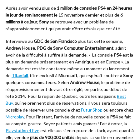
Après avoir vendu plus de
1 million de consoles PS4 en 24 heures
le jour de son lancement
le 15 novembre dernier et plus de
6
millions à ce jour
,
Sony
se retrouve avec un problème de
réapprovisionnement qui pourrait n’être résolu que cet été.
Interviewé au
GDC de San Francisco
plus tôt cette semaine,
Andrew House
,
PDG de Sony Computer Entertainment
, admit
avoir de la difficulté à suffire à la demande. « La console
PS4
est la
plus en demande présentement en Amérique et en Europe ». La
demande est restée constante même au moment du lancement
de
Titanfall
, titre exclusif à
Microsoft
, qui espérait soutirer à
Sony
quelques consommateurs. Selon
Andrew House
, le problème de
réapprovisionnement devrait être réglé, en partie, au début de
l’été 2014. Pour la région de Québec, outre les magasins
Best
Buy
, qui ne prennent plus de réservations, il vous sera toujours
possible de réserver une console chez
Futur Shop
ou encore chez
Microplay
. Pour l’instant, l’arrivée de nouvelle console
PS4
se fait
au compte-goutte. Soyez patients amis gamers! Fait à noter, la
Playstation 4 Eye
est elle aussi en rupture de stock, ayant quant à
elle, vendue
plus de 900,000 unités
depuis sa sortie en novembre