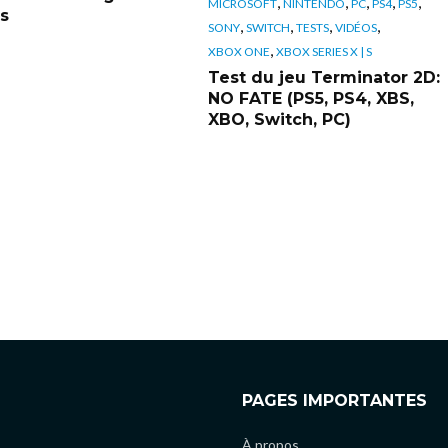
,
,
,
,
,
MICROSOFT
NINTENDO
PC
PS4
PS5
s
,
,
,
,
SONY
SWITCH
TESTS
VIDÉOS
,
XBOX ONE
XBOX SERIES X | S
Test du jeu Terminator 2D:
NO FATE (PS5, PS4, XBS,
XBO, Switch, PC)
PAGES IMPORTANTES
À propos