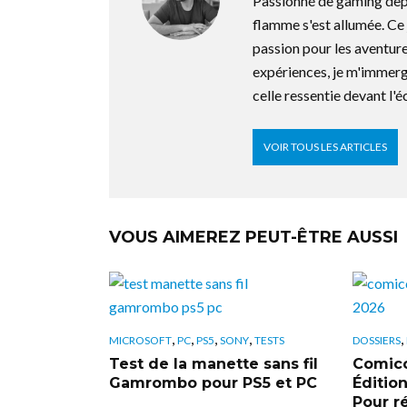
Passionné de gaming depu
flamme s'est allumée. C
passion pour les aventure
expériences, je m'immerg
celle ressentie devant l'é
VOIR TOUS LES ARTICLES
VOUS AIMEREZ PEUT-ÊTRE AUSSI
,
,
,
,
,
MICROSOFT
PC
PS5
SONY
TESTS
DOSSIERS
Test de la manette sans fil
Comic
Gamrombo pour PS5 et PC
Éditio
Pour r