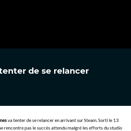
tenter de se relancer
ones
va tenter de se relancer en arrivant sur Steam. Sorti le 13
 ne rencontre pas le succès attendu malgré les efforts du studio