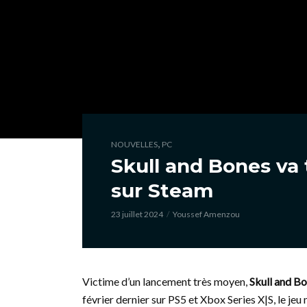
,
NOUVELLES
PC
Skull and Bones va 
sur Steam
23 juillet 2024
Youssef Amenzou
Victime d’un lancement très moyen,
Skull and B
février dernier sur PS5 et Xbox Series X|S, le jeu