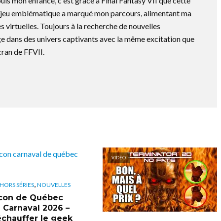
is mon enfance, c'est grâce à Final Fantasy VII que cette
e jeu emblématique a marqué mon parcours, alimentant ma
s virtuelles. Toujours à la recherche de nouvelles
e dans des univers captivants avec la même excitation que
cran de FFVII.
VIDÉO
,
HORS SÉRIES
NOUVELLES
con de Québec
n Carnaval 2026 –
échauffer le geek