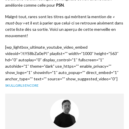
améliorée comme celle pour
PSN
.
Malgré tout, rares sont les titres qui méritent la mention de
«
must-buy »
et il est à parier que celui-ci se retrouve aisément dans
cette liste dès sa sortie. Voici un aperçu de cette merveille en
mouvement!
[wp_lightbox_ultimate_youtube_video_embed
videoid=”/tYS8bZa0ePI” playlist=”” width=”1000″ height=”563″
hd=”0″ autoplay=”0″ display_control=”1″ fullscreen=”1″
autohide=”1″ theme=”dark” use_https=”” enable_privacy=””
show_logo=”1″ showinfo=”1″ auto_popup=”” direct_embed=”1″
anchor_type=”” text=”” source=”” show_suggested_video=”0″]
SKULLGIRLS ENCORE