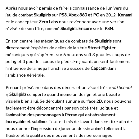
Après nous avoir permis de faire la connaissance de l’univers du
jeu de combat
Skullgirls
sur
PS3, Xbox 360 et PC
en 2012,
Konami
et le concepteur
Zero Labs
nous reviennent avec une version
révisée de son titre, nommé
Skullgirls Encore
sur le
PSN
.
En son centre, les mécaniques de combats de
Skullgirls
sont
directement inspirées de celles de la série
Street Fighter
,
mécaniques qui s’opèrent sur 6 boutons soit 3 pour les coups de
poing et 3 pour les coups de pieds. En jouant, on sent facilement
l’influence de la méga franchise à succès de
Capcom
dans
l’ambiance générale.
Prenant préséance dans des décors et un visuel très
« old School
»
,
Skullgirlz
comporte quand même un design et une beauté
visuelle bien à lui. Se déroulant sur une surface 2D, nous pouvons
facilement être déconcentrés par son côté très ludique et
l’animation des personnages à l’écran qui est absolument
incroyable et sublime
. Tout est mis de l’avant dans ce titre afin de
nous donner l’impression de jouer un dessin animé tellement la
fluidité et la qualité des mouvements des personnages