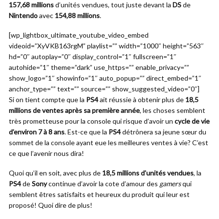
157,68 millions
d’unités vendues, tout juste devant la
DS
de
Nintendo
avec
154,88 millions
.
[wp_lightbox_ultimate_youtube_video_embed
videoid=”XyVKB163rgM” playlist=”” width=”1000″ height=”563″
hd=”0″ autoplay=”0″ display_control=”1″ fullscreen=”1″
autohide=”1″ theme=”dark” use_https=”” enable_privacy=””
show_logo=”1″ showinfo=”1″ auto_popup=”” direct_embed=”1″
anchor_type=”” text=”” source=”” show_suggested_video=”0″]
Si on tient compte que la
PS4
ait réussie à obtenir plus de
18,5
millions de ventes après sa première année
, les choses semblent
très prometteuse pour la console qui risque d’avoir un
cycle de vie
d’environ 7 à 8 ans
. Est-ce que la
PS4
détrônera sa jeune sœur du
sommet de la console ayant eue les meilleures ventes à vie? C’est
ce que l’avenir nous dira!
Quoi qu’il en soit, avec plus de
18,5 millions d’unités vendues
, la
PS4
de
Sony
continue d’avoir la cote d’amour des
gamers
qui
semblent êtres satisfaits et heureux du produit qui leur est
proposé! Quoi dire de plus!