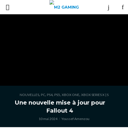
,
,
,
,
,
NOUVELLES
PC
PS4
PS5
XBOX ONE
XBOX SERIES X | S
Une nouvelle mise à jour pour
Fallout 4
10 mai 2024
Youssef Amenzou