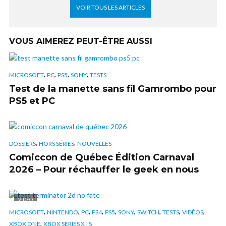
VOIR TOUS LES ARTICLES
VOUS AIMEREZ PEUT-ÊTRE AUSSI
,
,
,
,
MICROSOFT
PC
PS5
SONY
TESTS
Test de la manette sans fil Gamrombo pour
PS5 et PC
,
,
DOSSIERS
HORS SÉRIES
NOUVELLES
Comiccon de Québec Édition Carnaval
2026 – Pour réchauffer le geek en nous
VIDÉO
,
,
,
,
,
,
,
,
,
MICROSOFT
NINTENDO
PC
PS4
PS5
SONY
SWITCH
TESTS
VIDÉOS
,
XBOX ONE
XBOX SERIES X | S