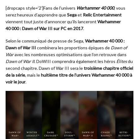
[dropcaps style=’2′]Fans de l’univers
Warhammer 40 000
, vous
serez heureux d’apprendre que
Sega
et
Relic Entertainment
viennent tout juste d’annoncer qu’ils lanceront
Warhammer
40 000 : Dawn of War III sur PC en 2017
.
Selon le communiqué de presse de Sega,
Warhammer 40 000 :
Dawn of War III
combinera les proportions épiques de
Dawn of
War
avec les nombreuses optimisations que l’on retrouve dans
Dawn of War II
. DoWIII comprendra également les héros
Élites
du
second chapitre. Dawn of War III sera le
troisième chapitre officiel
de la série
, mais le
huitième titre de l’univers Warhammer 40 000 à
voir le jour
.