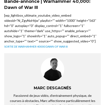
Bande-annonce | Warhammer 40,000:
Dawn of War III
[wp_lightbox_ultimate_youtube_video_embed
videoid=”N_ZgyNoHtjw” playlist=”” width=”1000″ height=”563″
hd=”0″ autoplay=”0″ display_control=”1″ fullscreen=”1″
autohide=”1″ theme=”dark” use_https=”” enable_privacy=””
show_logo=”1″ showinfo=”1″ auto_popup=”” direct_embed=”1″
anchor_type=”” text=”” source=”” show_suggested_video=”0″]
SORTIE DE WARHAMMER 40000 DAWN OF WAR III
MARC DESGAGNÉS
Passionné de jeux vidéo, d’entrainement physique, de
courses à obstacles, Marc affectionne particulièrement les