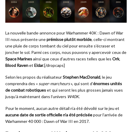
La nouvelle bande-annonce pour Warhammer 40K : Dawn of War
III nous présente une
prémisse plutôt morbide
, celle-ci montrant
une pluie de corps tombant du ciel pour ensuite s’écraser et
joncher le sol. Parmi ces corps, nous pouvons y apercevoir ceux de
Space Marines
ainsi que ceux d’autres races telles que les
Ork
,
Blood Raven
et
Eldar
.[/dropcaps]
Selon les propos du réalisateur
Stephen MacDonald
, le jeu
comprendra des «
super-marcheurs
», qui sont d’
énormes unités
de combat robotiques
et qui seront les plus grosses jamais vues
jusqu’à maintenant dans l’univers
W40K
.
Pour le moment, aucun autre détail n’a été dévoilé sur le jeu et
aucune date de sortie officielle n’a été précisée
pour l’arrivée de
Warhammer 40 000 : Dawn of War III en 2017.