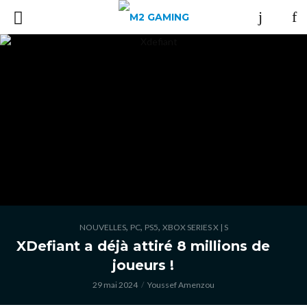
,
,
,
NOUVELLES
PC
PS5
XBOX SERIES X | S
XDefiant a déjà attiré 8 millions de
joueurs !
29 mai 2024
Youssef Amenzou