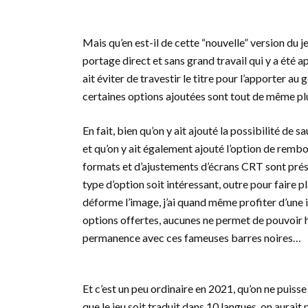
Mais qu’en est-il de cette “nouvelle” version du 
portage direct et sans grand travail qui y a été 
ait éviter de travestir le titre pour l’apporter au 
certaines options ajoutées sont tout de même pl
En fait, bien qu’on y ait ajouté la possibilité d
et qu’on y ait également ajouté l’option de rembob
formats et d’ajustements d’écrans CRT sont prés
type d’option soit intéressant, outre pour faire p
déforme l’image, j’ai quand même profiter d’une ima
options offertes, aucunes ne permet de pouvoir ha
permanence avec ces fameuses barres noires…
Et c’est un peu ordinaire en 2021, qu’on ne puiss
que le jeu soit traduit dans 10 langues, on aurait 