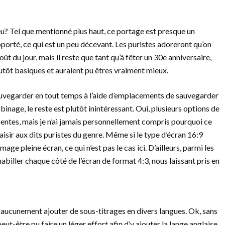
jeu? Tel que mentionné plus haut, ce portage est presque un
apporté, ce qui est un peu décevant. Les puristes adoreront qu’on
goût du jour, mais il reste que tant qu’à fêter un 30e anniversaire,
utôt basiques et auraient pu êtres vraiment mieux.
e sauvegarder en tout temps à l’aide d’emplacements de sauvegarder
inage, le reste est plutôt inintéressant. Oui, plusieurs options de
entes, mais je n’ai jamais personnellement compris pourquoi ce
laisir aux dits puristes du genre. Même si le type d’écran 16:9
ge pleine écran, ce qui n’est pas le cas ici. D’ailleurs, parmi les
biller chaque côté de l’écran de format 4:3, nous laissant pris en
e aucunement ajouter de sous-titrages en divers langues. Ok, sans
peut-être pu faire un léger effort afin d’y ajouter la lange anglaise.