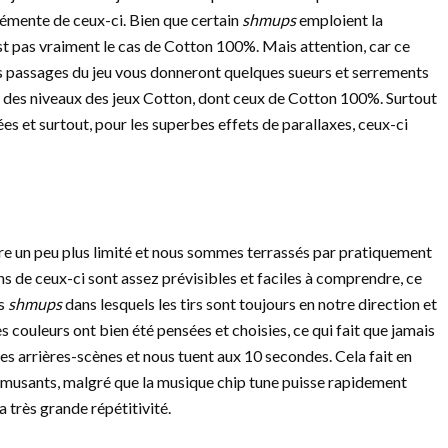
 démente de ceux-ci. Bien que certain
shmups
emploient la
’est pas vraiment le cas de Cotton 100%. Mais attention, car ce
rs passages du jeu vous donneront quelques sueurs et serrements
ign des niveaux des jeux Cotton, dont ceux de Cotton 100%. Surtout
ées et surtout, pour les superbes effets de parallaxes, ceux-ci
tre un peu plus limité et nous sommes terrassés par pratiquement
ns de ceux-ci sont assez prévisibles et faciles à comprendre, ce
ns
shmups
dans lesquels les tirs sont toujours en notre direction et
s couleurs ont bien été pensées et choisies, ce qui fait que jamais
des arrières-scènes et nous tuent aux 10 secondes. Cela fait en
 amusants, malgré que la musique chip tune puisse rapidement
 très grande répétitivité.