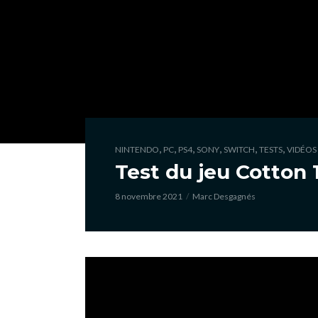
,
,
,
,
,
,
NINTENDO
PC
PS4
SONY
SWITCH
TESTS
VIDÉOS
Test du jeu Cotton 
8 novembre 2021
Marc Desgagnés