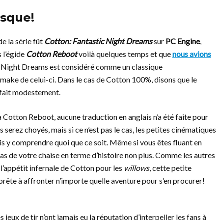
esque!
e la série fût
Cotton: Fantastic Night Dreams
sur
PC Engine
,
 l’égide
Cotton Reboot
voilà quelques temps et que
nous avions
 Night Dreams est considéré comme un classique
make de celui-ci. Dans le cas de Cotton 100%, disons que le
t fait modestement.
 à Cotton Reboot, aucune traduction en anglais n’a été faite pour
erez choyés, mais si ce n’est pas le cas, les petites cinématiques
is y comprendre quoi que ce soit. Même si vous êtes fluant en
n bas de votre chaise en terme d’histoire non plus. Comme les autres
 l’appétit infernale de Cotton pour les
willows
, cette petite
t prête à affronter n’importe quelle aventure pour s’en procurer!
jeux de tir n’ont jamais eu la réputation d’interpeller les fans à