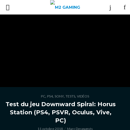
,
,
,
,
PC
PS4
SONY
TESTS
VIDÉOS
Test du jeu Downward Spiral: Horus
Station (PS4, PSVR, Oculus, Vive,
PC)
11 octobre 2018
Marc Desgagnés