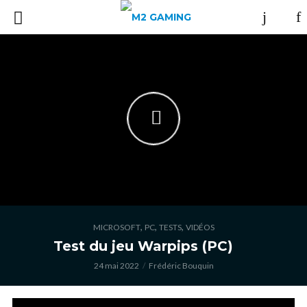
,
,
,
MICROSOFT
PC
TESTS
VIDÉOS
Test du jeu Warpips (PC)
24 mai 2022
Frédéric Bouquin