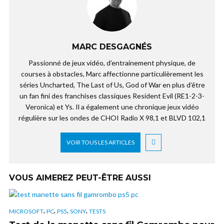
MARC DESGAGNÉS
Passionné de jeux vidéo, d’entrainement physique, de
courses à obstacles, Marc affectionne particulièrement les
séries Uncharted, The Last of Us, God of War en plus d’être
un fan fini des franchises classiques Resident Evil (RE1-2-3-
Veronica) et Ys. Il a également une chronique jeux vidéo
régulière sur les ondes de CHOI Radio X 98,1 et BLVD 102,1
VOIR TOUS LES ARTICLES
VOUS AIMEREZ PEUT-ÊTRE AUSSI
,
,
,
,
MICROSOFT
PC
PS5
SONY
TESTS