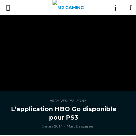
,
,
ARCHIVES
PS3
SONY
L’application HBO Go disponible
pour PS3
5 mars 2014
Marc Desgagnés