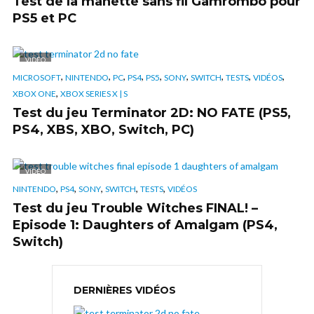
Test de la manette sans fil Gamrombo pour
PS5 et PC
VIDÉO
,
,
,
,
,
,
,
,
,
MICROSOFT
NINTENDO
PC
PS4
PS5
SONY
SWITCH
TESTS
VIDÉOS
,
XBOX ONE
XBOX SERIES X | S
Test du jeu Terminator 2D: NO FATE (PS5,
PS4, XBS, XBO, Switch, PC)
VIDÉO
,
,
,
,
,
NINTENDO
PS4
SONY
SWITCH
TESTS
VIDÉOS
Test du jeu Trouble Witches FINAL! –
Episode 1: Daughters of Amalgam (PS4,
Switch)
DERNIÈRES VIDÉOS