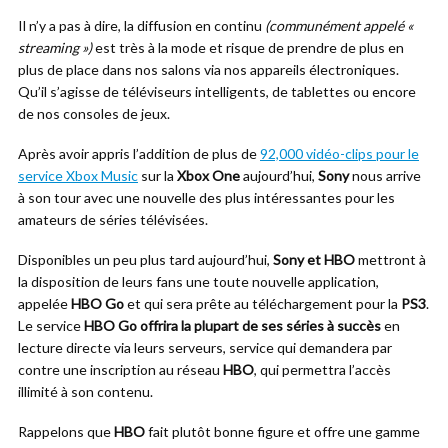
Il n’y a pas à dire, la diffusion en continu
(communément appelé «
streaming »)
est très à la mode et risque de prendre de plus en
plus de place dans nos salons via nos appareils électroniques.
Qu’il s’agisse de téléviseurs intelligents, de tablettes ou encore
de nos consoles de jeux.
Après avoir appris l’addition de plus de
92,000 vidéo-clips pour le
service Xbox Music
sur la
Xbox One
aujourd’hui,
Sony
nous arrive
à son tour avec une nouvelle des plus intéressantes pour les
amateurs de séries télévisées.
Disponibles un peu plus tard aujourd’hui,
Sony et HBO
mettront à
la disposition de leurs fans une toute nouvelle application,
appelée
HBO Go
et qui sera prête au téléchargement pour la
PS3
.
Le service
HBO Go offrira la plupart de ses séries à succès
en
lecture directe via leurs serveurs, service qui demandera par
contre une inscription au réseau
HBO
, qui permettra l’accès
illimité à son contenu.
Rappelons que
HBO
fait plutôt bonne figure et offre une gamme