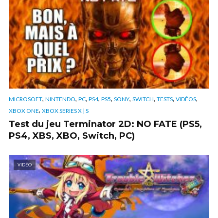
,
,
,
,
,
,
,
,
,
MICROSOFT
NINTENDO
PC
PS4
PS5
SONY
SWITCH
TESTS
VIDÉOS
,
XBOX ONE
XBOX SERIES X | S
Test du jeu Terminator 2D: NO FATE (PS5,
PS4, XBS, XBO, Switch, PC)
VIDÉO