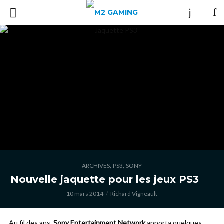
,
,
ARCHIVES
PS3
SONY
Nouvelle jaquette pour les jeux PS3
10 mars 2014
Richard Vigneault
Au fil des ans,
Sony Entertainment Network
apporta quelques