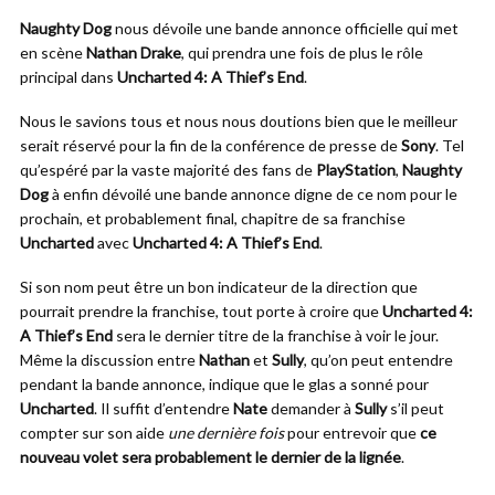
Naughty Dog
nous dévoile une bande annonce officielle qui met
en scène
Nathan Drake
, qui prendra une fois de plus le rôle
principal dans
Uncharted 4: A Thief’s End
.
Nous le savions tous et nous nous doutions bien que le meilleur
serait réservé pour la fin de la conférence de presse de
Sony
. Tel
qu’espéré par la vaste majorité des fans de
PlayStation
,
Naughty
Dog
à enfin dévoilé une bande annonce digne de ce nom pour le
prochain, et probablement final, chapitre de sa franchise
Uncharted
avec
Uncharted 4: A Thief’s End
.
Si son nom peut être un bon indicateur de la direction que
pourrait prendre la franchise, tout porte à croire que
Uncharted 4:
A Thief’s End
sera le dernier titre de la franchise à voir le jour.
Même la discussion entre
Nathan
et
Sully
, qu’on peut entendre
pendant la bande annonce, indique que le glas a sonné pour
Uncharted
. Il suffit d’entendre
Nate
demander à
Sully
s’il peut
compter sur son aide
une dernière fois
pour entrevoir que
ce
nouveau volet sera probablement le dernier de la lignée
.