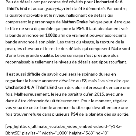
Peu de détails ont par contre été révélés pour
Uncharted 4: A
Thief’s End
et aucun
gameplay
réel n’a été démontré. Par contre,
la qualité incroyable et le niveau hallucinant de détails qui
composent le personnage de
Nathan Drake
indique peut-être que
le titre ne sera disponible que pour la
PS4
. Il faut absolument voir
la bande annonce en
1080p
afin de vraiment pouvoir apprécier la
bande annonce à son plein. Les traits du visage, la texture de la
peau, les cheveux et le reste des détails qui composent
Nate
sont
d’une très grande qualité. Le personnage n’est presque plus
reconnaissable tellement le niveau de détails est époustouflant.
Il est aussi difficile de savoir quel sera le scénario du jeu en
regardant la bande annonce dévoilée au
E3
, mais il va s’en dire que
Uncharted 4: A Thief’s End
sera des plus intéressants encore une
fois. Malheureusement, le jeu ne paraitra qu’en 2015, avec une
date à être déterminée ultérieurement. Pour le moment, régalez
vos yeux de cette bande annonce du titre qui devrait encore une
fois trouver refuge dans plusieurs
PS4
de la planète dès sa sortie.
[wp_lightbox_ultimate_youtube_video_embed videoid=”y1Rx-
Bbht5E” playlist=”” width=”1000″ height=”563″ hd=”0″