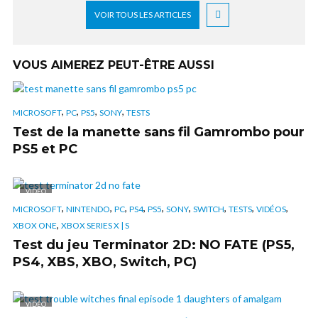
VOIR TOUS LES ARTICLES
VOUS AIMEREZ PEUT-ÊTRE AUSSI
,
,
,
,
MICROSOFT
PC
PS5
SONY
TESTS
Test de la manette sans fil Gamrombo pour
PS5 et PC
VIDÉO
,
,
,
,
,
,
,
,
,
MICROSOFT
NINTENDO
PC
PS4
PS5
SONY
SWITCH
TESTS
VIDÉOS
,
XBOX ONE
XBOX SERIES X | S
Test du jeu Terminator 2D: NO FATE (PS5,
PS4, XBS, XBO, Switch, PC)
VIDÉO