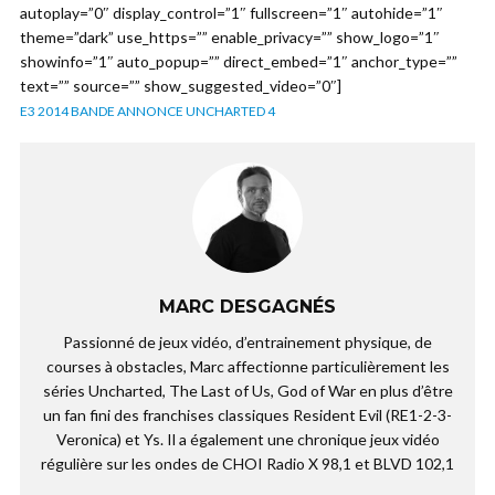
autoplay=”0″ display_control=”1″ fullscreen=”1″ autohide=”1″
theme=”dark” use_https=”” enable_privacy=”” show_logo=”1″
showinfo=”1″ auto_popup=”” direct_embed=”1″ anchor_type=””
text=”” source=”” show_suggested_video=”0″]
E3 2014 BANDE ANNONCE UNCHARTED 4
MARC DESGAGNÉS
Passionné de jeux vidéo, d’entrainement physique, de
courses à obstacles, Marc affectionne particulièrement les
séries Uncharted, The Last of Us, God of War en plus d’être
un fan fini des franchises classiques Resident Evil (RE1-2-3-
Veronica) et Ys. Il a également une chronique jeux vidéo
régulière sur les ondes de CHOI Radio X 98,1 et BLVD 102,1