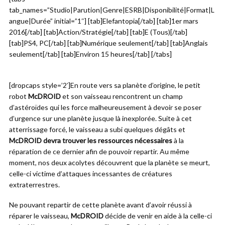
tab_names=”Studio|Parution|Genre|ESRB|Disponibilité|Format|L
angue|Durée” initial=”1″] [tab]Elefantopia[/tab] [tab]1er mars
2016[/tab] [tab]Action/Stratégie[/tab] [tab]E (Tous)[/tab]
[tab]PS4, PC[/tab] [tab]Numérique seulement[/tab] [tab]Anglais
seulement[/tab] [tab]Environ 15 heures[/tab] [/tabs]
[dropcaps style=’2′]En route vers sa planète d’origine, le petit
robot
McDROID
et son vaisseau rencontrent un champ
d’astéroïdes qui les force malheureusement à devoir se poser
d’urgence sur une planète jusque là inexplorée. Suite à cet
atterrissage forcé, le vaisseau a subi quelques dégâts et
McDROID devra trouver les ressources nécessaires
à la
réparation de ce dernier afin de pouvoir repartir. Au même
moment, nos deux acolytes découvrent que la planète se meurt,
celle-ci victime d’attaques incessantes de créatures
extraterrestres.
Ne pouvant repartir de cette planète avant d’avoir réussi à
réparer le vaisseau,
McDROID
décide de venir en aide à la celle-ci