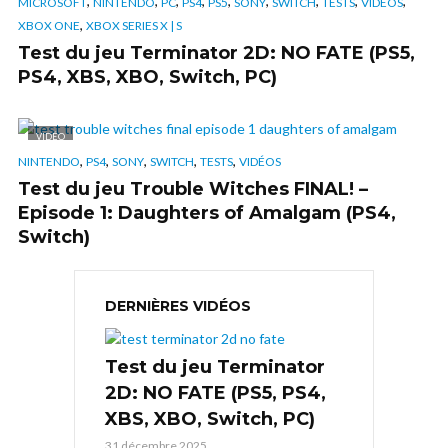
,
,
,
,
,
,
,
,
,
MICROSOFT
NINTENDO
PC
PS4
PS5
SONY
SWITCH
TESTS
VIDÉOS
,
XBOX ONE
XBOX SERIES X | S
Test du jeu Terminator 2D: NO FATE (PS5,
PS4, XBS, XBO, Switch, PC)
VIDÉO
,
,
,
,
,
NINTENDO
PS4
SONY
SWITCH
TESTS
VIDÉOS
Test du jeu Trouble Witches FINAL! –
Episode 1: Daughters of Amalgam (PS4,
Switch)
DERNIÈRES VIDÉOS
Test du jeu Terminator
2D: NO FATE (PS5, PS4,
XBS, XBO, Switch, PC)
31 décembre 2025