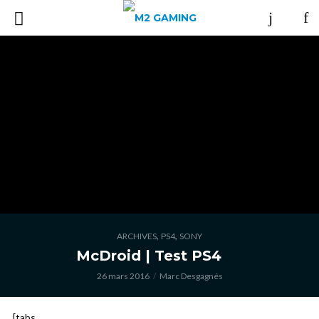
,
,
ARCHIVES
PS4
SONY
McDroid | Test PS4
26 mars 2016
Marc Desgagnés
[tabs