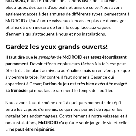
McDROID
, nous retrouvons des canons laser, des tourelles
électriques, des barils d’explosifs et ainsi de suite. Nous avons
également accès à des armures de différents types, permettant à
McDROID et/ou à notre vaisseau d’encaisser plus de dommages
et ainsi être en mesure de tenir le coup face aux vagues
d’ennemis qui s’attaquent à nous et nos installations.
Gardez les yeux grands ouverts!
Il faut dire que le
gameplay
de
McDROID
est
assez étourdissant
par moment
. Devoir effectuer plusieurs tâches à la fois est peut-
être très stimulant au niveau adrénaline, mais on en vient presque
à y perdre la tête. Par contre, il faut donner à César ce qui
appartient à César;
l’action du jeu est très bien exécutée malgré
sa frénésie
qui nous laisse rarement le temps de souffler.
Nous avons tout de même droit à quelques moments de répit
entre les vagues d’ennemis, ce qui nous permet de réparer les
installations endommagées. Contrairement à notre vaisseau et à
nos installations,
McDROID
n’a qu’une seule jauge de vie et celle-
ci
ne peut être régénérée
.