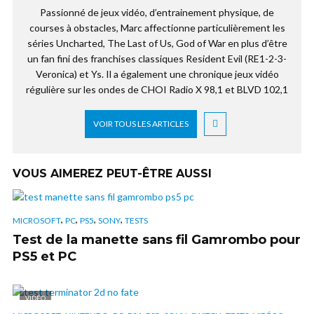
Passionné de jeux vidéo, d’entrainement physique, de
courses à obstacles, Marc affectionne particulièrement les
séries Uncharted, The Last of Us, God of War en plus d’être
un fan fini des franchises classiques Resident Evil (RE1-2-3-
Veronica) et Ys. Il a également une chronique jeux vidéo
régulière sur les ondes de CHOI Radio X 98,1 et BLVD 102,1
VOIR TOUS LES ARTICLES
VOUS AIMEREZ PEUT-ÊTRE AUSSI
,
,
,
,
MICROSOFT
PC
PS5
SONY
TESTS
Test de la manette sans fil Gamrombo pour
PS5 et PC
VIDÉO