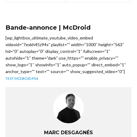
Bande-annonce | McDroid
[wp_lightbox_ultimate_youtube_video_embed
videoid=”7exkh45z94s” playlist=”” width=”1000″ height=”563″
hd=”0″ autoplay=”0″ display_control=”1″ fullscreen=”1″
autohide=”1″ theme=”dark” use_https=”” enable_privacy=””
show_logo=”1″ showinfo=”1″ auto_popup=”” direct_embed=”1″
anchor_type=”” text=”” source=”” show_suggested_video=”0″]
TEST MCDROID PS4
MARC DESGAGNÉS