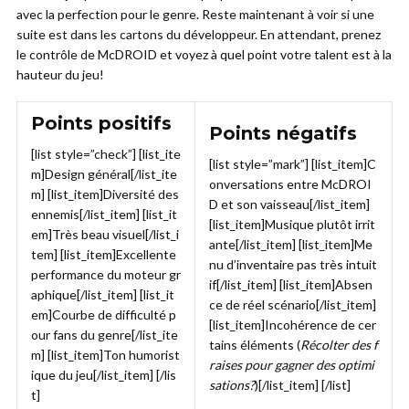
avec la perfection pour le genre. Reste maintenant à voir si une
suite est dans les cartons du développeur. En attendant, prenez
le contrôle de McDROID et voyez à quel point votre talent est à la
hauteur du jeu!
Points positifs
Points négatifs
[list style=”check”] [list_ite
[list style=”mark”] [list_item]C
m]Design général[/list_ite
onversations entre McDROI
m] [list_item]Diversité des
D et son vaisseau[/list_item]
ennemis[/list_item] [list_it
[list_item]Musique plutôt irrit
em]Très beau visuel[/list_i
ante[/list_item] [list_item]Me
tem] [list_item]Excellente
nu d’inventaire pas très intuit
performance du moteur gr
if[/list_item] [list_item]Absen
aphique[/list_item] [list_it
ce de réel scénario[/list_item]
em]Courbe de difficulté p
[list_item]Incohérence de cer
our fans du genre[/list_ite
tains éléments (
Récolter des f
m] [list_item]Ton humorist
raises pour gagner des optimi
ique du jeu[/list_item] [/lis
sations?
)[/list_item] [/list]
t]