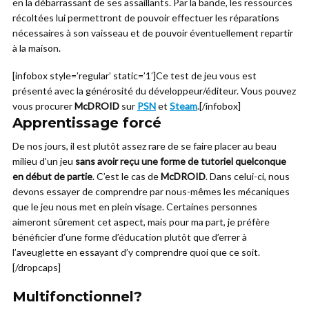
en la débarrassant de ses assaillants. Par la bande, les ressources
récoltées lui permettront de pouvoir effectuer les réparations
nécessaires à son vaisseau et de pouvoir éventuellement repartir
à la maison.
[infobox style=’regular’ static=’1′]Ce test de jeu vous est
présenté avec la générosité du développeur/éditeur. Vous pouvez
vous procurer
McDROID
sur
PSN
et
Steam
.[/infobox]
Apprentissage forcé
De nos jours, il est plutôt assez rare de se faire placer au beau
milieu d’un jeu
sans avoir reçu une forme de tutoriel quelconque
en début de partie
. C’est le cas de
McDROID
. Dans celui-ci, nous
devons essayer de comprendre par nous-mêmes les mécaniques
que le jeu nous met en plein visage. Certaines personnes
aimeront sûrement cet aspect, mais pour ma part, je préfère
bénéficier d’une forme d’éducation plutôt que d’errer à
l’aveuglette en essayant d’y comprendre quoi que ce soit.
[/dropcaps]
Multifonctionnel?