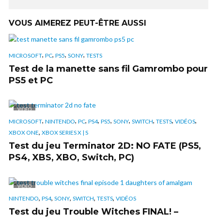
VOUS AIMEREZ PEUT-ÊTRE AUSSI
,
,
,
,
MICROSOFT
PC
PS5
SONY
TESTS
Test de la manette sans fil Gamrombo pour
PS5 et PC
VIDÉO
,
,
,
,
,
,
,
,
,
MICROSOFT
NINTENDO
PC
PS4
PS5
SONY
SWITCH
TESTS
VIDÉOS
,
XBOX ONE
XBOX SERIES X | S
Test du jeu Terminator 2D: NO FATE (PS5,
PS4, XBS, XBO, Switch, PC)
VIDÉO
,
,
,
,
,
NINTENDO
PS4
SONY
SWITCH
TESTS
VIDÉOS
Test du jeu Trouble Witches FINAL! –