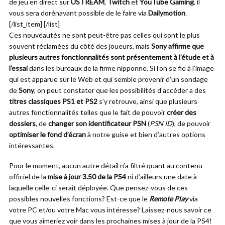
de jeu en direct sur
USTREAM
,
Twitch
et
YouTube Gaming
, il
vous sera dorénavant possible de le faire via
Dailymotion
.
[/list_item] [/list]
Ces nouveautés ne sont peut-être pas celles qui sont le plus
souvent réclamées du côté des joueurs, mais
Sony affirme que
plusieurs autres fonctionnalités sont présentement à l’étude et à
l’essai
dans les bureaux de la firme nipponne. Si l’on se fie à l’image
qui est apparue sur le Web et qui semble provenir d’un sondage
de
Sony
, on peut constater que les possibilités d’accéder a des
titres classiques PS1 et PS2
s’y retrouve, ainsi que plusieurs
autres fonctionnalités telles que le fait de pouvoir
créer des
dossiers
, de
changer son identificateur PSN
(
PSN ID
), de pouvoir
optimiser le fond d’écran
à notre guise et bien d’autres options
intéressantes.
Pour le moment, aucun autre détail n’a filtré quant au contenu
officiel de la
mise à jour 3.50 de la PS4
ni d’ailleurs une date à
laquelle celle-ci serait déployée. Que pensez-vous de ces
possibles nouvelles fonctions? Est-ce que le
Remote Play
via
votre PC et/ou votre Mac vous intéresse? Laissez-nous savoir ce
que vous aimeriez voir dans les prochaines mises à jour de la PS4!