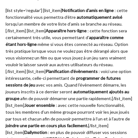
[list style=’regular’] [list_item]
Notification d’amis en ligne
: cette
fonctionnalité vous permettra d’être
automatiquement avisé
lorsqu’un membre de votre liste d’amis se branche au réseau.
[/list_item] [list_item]
Apparaître hors-ligne
: cette fonction sera
certainement très utile, vous permettant d’
apparaître comme
étant hors-ligne
même si vous êtes connecté au réseau. Option
très pratique lorsque vous ne voulez pas être dérangé alors que
vous visionnez un film ou que vous jouez à un jeu sans vraiment
vouloir le laisser savoir aux autres utilisateurs du réseau.
[/list_item] [list_item]
Planification d’évènements
: voici une option
intéressante, celle-ci permettant de
programmer de futures
sessions de jeu
avec vos amis. Quand l’évènement démarre, les
joueurs inscrits à ce dernier seront
automatiquement ajoutés au
groupe
afin de pouvoir démarrer une partie rapidement.[/list_item]
[list_item]
Jouer ensemble
: avec cette nouvelle fonctionnalité,
tous les membres d’un même groupe pourront voir les jeux joués
par tous et chacun afin de pouvoir permettre à l’un et à l’autre de
joindre une partie en cours plus facilement.
[/list_item]
[list_item]
Dailymotion
: en plus de pouvoir diffuser vos sessions