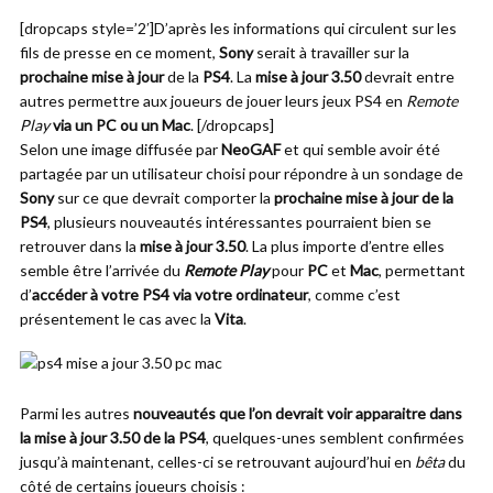
[dropcaps style=’2′]D’après les informations qui circulent sur les
fils de presse en ce moment,
Sony
serait à travailler sur la
prochaine mise à jour
de la
PS4
. La
mise à jour 3.50
devrait entre
autres permettre aux joueurs de jouer leurs jeux PS4 en
Remote
Play
via un PC ou un Mac
. [/dropcaps]
Selon une image diffusée par
NeoGAF
et qui semble avoir été
partagée par un utilisateur choisi pour répondre à un sondage de
Sony
sur ce que devrait comporter la
prochaine mise à jour de la
PS4
, plusieurs nouveautés intéressantes pourraient bien se
retrouver dans la
mise à jour 3.50
. La plus importe d’entre elles
semble être l’arrivée du
Remote Play
pour
PC
et
Mac
, permettant
d’
accéder à votre PS4 via votre ordinateur
, comme c’est
présentement le cas avec la
Vita
.
Parmi les autres
nouveautés que l’on devrait voir apparaitre dans
la mise à jour 3.50 de la PS4
, quelques-unes semblent confirmées
jusqu’à maintenant, celles-ci se retrouvant aujourd’hui en
bêta
du
côté de certains joueurs choisis :