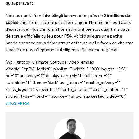
qu’auparavant.
Notons que la franchise
SingStar
a vendue près de
26 millions de
copies
dans le monde entier et fête aujourd’hui même ses 10 ans
d’existence! Plus d’informations suivront bientôt quant à la date
de sortie officielle du jeu pour
PS4
. Voici d’ailleurs une petite
bande annonce nous démontrant cette nouvelle façon de chanter
à partir de nos téléphones intelligents! Simplement génial!
[wp_lightbox_ultimate_youtube_video_embed
videoid=”YpPi3LMdNz8″ playlist=”” width=”1000″ height=”563″
hd=”0″ autoplay=”0″ display_control=”1″ fullscreen=”1″
autohide=”1″ theme=”dark” use_https=”” enable_privacy=””
show_logo=”1″ showinfo=”1″ auto_popup=”” direct_embed=”1″
anchor_type=”” text=”” source=”” show_suggested_video=”0″]
SINGSTAR PS4