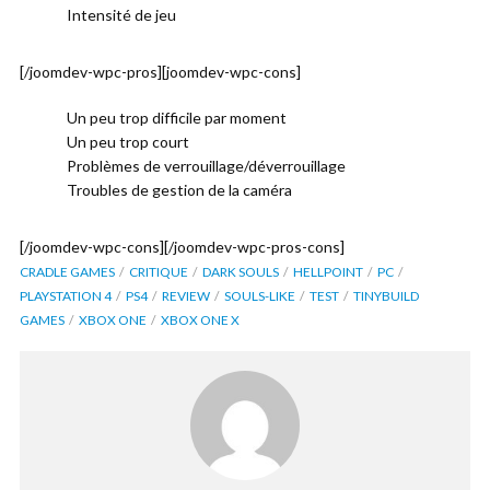
Intensité de jeu
[/joomdev-wpc-pros][joomdev-wpc-cons]
Un peu trop difficile par moment
Un peu trop court
Problèmes de verrouillage/déverrouillage
Troubles de gestion de la caméra
[/joomdev-wpc-cons][/joomdev-wpc-pros-cons]
CRADLE GAMES
CRITIQUE
DARK SOULS
HELLPOINT
PC
PLAYSTATION 4
PS4
REVIEW
SOULS-LIKE
TEST
TINYBUILD
GAMES
XBOX ONE
XBOX ONE X