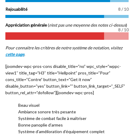
Rejouabilité
8 / 10
Appréciation générale
(
n'est pas une moyenne des notes ci-dessus
)
8
/ 10
Pour connaitre les critères de notre système de notation, visitez
cette page
.
[joomdev-wpc-pros-cons disable_title=”no” wpc_style=”wppc-
view1″ title_tag=”H3″ title=”Hellpoint” pros_title=”Pour”
cons_title=”Contre” button_text=”Get it now”
disable_button=”yes” button_link=”” button_link_target=”_SELF”
button_rel_attr=”dofollow”][joomdev-wpc-pros]
Beau visuel
Ambiance sonore très pesante
Système de combat facile à maîtriser
Bonne panoplie d’armes
Système d’amélioration d’équipement complet