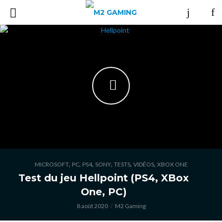
,
,
,
,
,
,
MICROSOFT
PC
PS4
SONY
TESTS
VIDÉOS
XBOX ONE
Test du jeu Hellpoint (PS4, XBox
One, PC)
8 août 2020
M2 Gaming