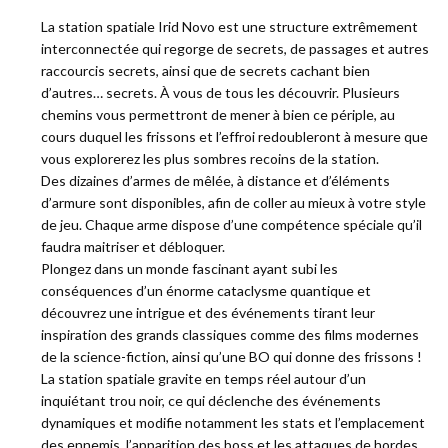
La station spatiale Irid Novo est une structure extrêmement
interconnectée qui regorge de secrets, de passages et autres
raccourcis secrets, ainsi que de secrets cachant bien
d’autres… secrets. À vous de tous les découvrir. Plusieurs
chemins vous permettront de mener à bien ce périple, au
cours duquel les frissons et l’effroi redoubleront à mesure que
vous explorerez les plus sombres recoins de la station.
Des dizaines d’armes de mêlée, à distance et d’éléments
d’armure sont disponibles, afin de coller au mieux à votre style
de jeu. Chaque arme dispose d’une compétence spéciale qu’il
faudra maitriser et débloquer.
Plongez dans un monde fascinant ayant subi les
conséquences d’un énorme cataclysme quantique et
découvrez une intrigue et des événements tirant leur
inspiration des grands classiques comme des films modernes
de la science-fiction, ainsi qu’une BO qui donne des frissons !
La station spatiale gravite en temps réel autour d’un
inquiétant trou noir, ce qui déclenche des événements
dynamiques et modifie notamment les stats et l’emplacement
des ennemis, l’apparition des boss et les attaques de hordes.