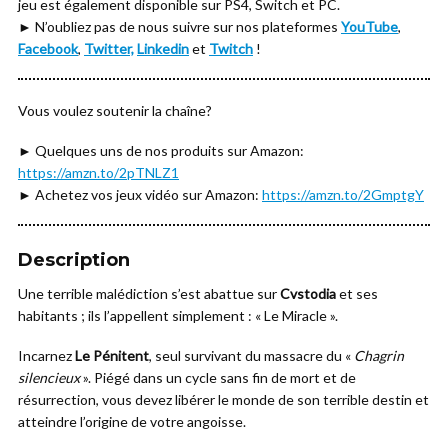
jeu est également disponible sur PS4, Switch et PC.
► N’oubliez pas de nous suivre sur nos plateformes
YouTube
,
Facebook
,
Twitter,
Linkedin
et
Twitch
!
Vous voulez soutenir la chaîne?
► Quelques uns de nos produits sur Amazon:
https://amzn.to/2pTNLZ1
► Achetez vos jeux vidéo sur Amazon:
https://amzn.to/2GmptgY
Description
Une terrible malédiction s’est abattue sur
Cvstodia
et ses
habitants ; ils l’appellent simplement : « Le Miracle ».
Incarnez
Le Pénitent
, seul survivant du massacre du «
Chagrin
silencieux
». Piégé dans un cycle sans fin de mort et de
résurrection, vous devez libérer le monde de son terrible destin et
atteindre l’origine de votre angoisse.