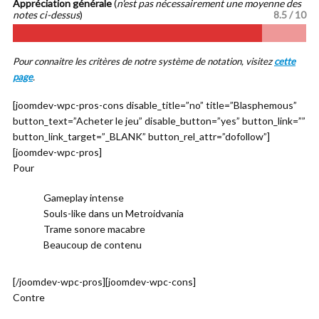
Appréciation générale
(
n'est pas nécessairement une moyenne des
notes ci-dessus
)
8.5 / 10
Pour connaitre les critères de notre système de notation, visitez
cette
page
.
[joomdev-wpc-pros-cons disable_title=”no” title=”Blasphemous”
button_text=”Acheter le jeu” disable_button=”yes” button_link=””
button_link_target=”_BLANK” button_rel_attr=”dofollow”]
[joomdev-wpc-pros]
Pour
Gameplay intense
Souls-like dans un Metroidvania
Trame sonore macabre
Beaucoup de contenu
[/joomdev-wpc-pros][joomdev-wpc-cons]
Contre