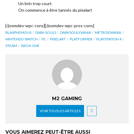
Un brin trop court
On commence à être tannés du pixelart
[/joomdev-wpc-cons][/joomdev-wpc-pros-cons]
BLASPHEMOUS
DARK SOULS
DARKSOULYVANIA
METROIDVANIA
NINTENDO SWITCH
PC
PIXELART
PLATFORMER
PLAYSTATION 4
STEAM
XBOX ONE
M2 GAMING
VOIR TOUS LES ARTICLES
VOUS AIMEREZ PEUT-ÊTRE AUSSI