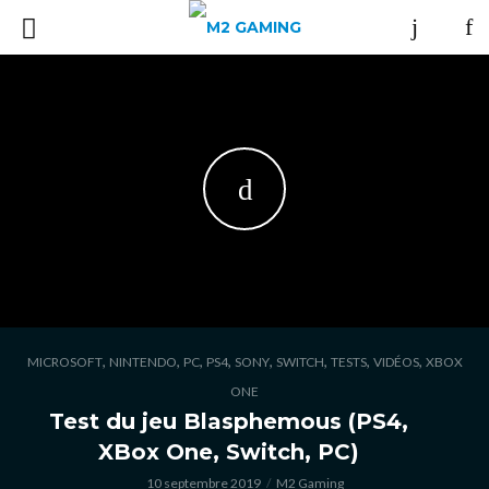
,
,
,
,
,
,
,
,
MICROSOFT
NINTENDO
PC
PS4
SONY
SWITCH
TESTS
VIDÉOS
XBOX
ONE
Test du jeu Blasphemous (PS4,
XBox One, Switch, PC)
10 septembre 2019
M2 Gaming