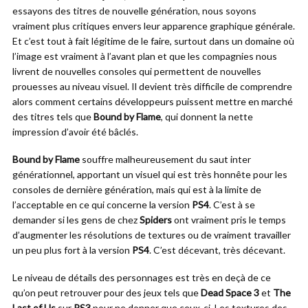
essayons des titres de nouvelle génération, nous soyons
vraiment plus critiques envers leur apparence graphique générale.
Et c’est tout à fait légitime de le faire, surtout dans un domaine où
l’image est vraiment à l’avant plan et que les compagnies nous
livrent de nouvelles consoles qui permettent de nouvelles
prouesses au niveau visuel. Il devient très difficile de comprendre
alors comment certains développeurs puissent mettre en marché
des titres tels que
Bound by Flame
, qui donnent la nette
impression d’avoir été bâclés.
Bound by Flame
souffre malheureusement du saut inter
générationnel, apportant un visuel qui est très honnête pour les
consoles de dernière génération, mais qui est à la limite de
l’acceptable en ce qui concerne la version
PS4
. C’est à se
demander si les gens de chez
Spiders
ont vraiment pris le temps
d’augmenter les résolutions de textures ou de vraiment travailler
un peu plus fort à la version
PS4
. C’est décevant, très décevant.
Le niveau de détails des personnages est très en deçà de ce
qu’on peut retrouver pour des jeux tels que
Dead Space 3
et
The
Last of Us
sur
PS3
pour ne donner que ceux-ci. Les textures des