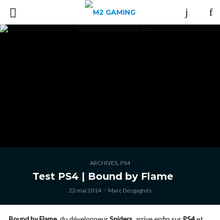
,
ARCHIVES
PS4
Test PS4 | Bound by Flame
22 mai 2014
Marc Desgagnés
Bound by Flame
, du développeur
Spiders
, arrive enfin sur
PS4
et