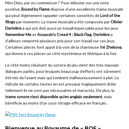
Mon Dieu, par où commencer ? Pour débuter sur une note
positive,
Bound by Flame
dispose d’une excellente trame musicale
qui peut légèrement rappeler certaines sonorités de
Lord of the
Rings
par moments. La trame musicale a été composée par
Olivier
Derivière
à qui ont doit aussi un travail impeccable pour les jeux
Remember Me
et
Assassin’s Creed 4 : Black Flag
.
Derivière
a
d’ailleurs remporté plusieurs prix pour son travail sur ces jeux.
Certaines pièces font appel à la voix de la chanteuse
Iré Zhekova
,
qui donne à ces pièces un côté mystérieux et féérique à la fois
Le côté moins reluisant du sonore du jeu vient des très mauvais
dialogues parlés, pour lesquels beaucoup d’efforts ont sûrement
été mis de l’avant mais qui tombent malheureusement à plat. Le
ridicule de certains textes en est presque tragiquement drôle
tellement ils ne sont pas nécessaires et mal actés. De plus, la
trame sonore n’est disponible qu’en anglais seulement
, mais
bénéficie au moins d’un sous-titrage efficace en français.
Bienvenue au Royaume de « BOF »…