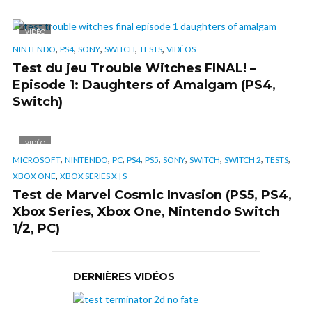
VIDÉO
,
,
,
,
,
NINTENDO
PS4
SONY
SWITCH
TESTS
VIDÉOS
Test du jeu Trouble Witches FINAL! –
Episode 1: Daughters of Amalgam (PS4,
Switch)
VIDÉO
,
,
,
,
,
,
,
,
,
MICROSOFT
NINTENDO
PC
PS4
PS5
SONY
SWITCH
SWITCH 2
TESTS
,
XBOX ONE
XBOX SERIES X | S
Test de Marvel Cosmic Invasion (PS5, PS4,
Xbox Series, Xbox One, Nintendo Switch
1/2, PC)
DERNIÈRES VIDÉOS