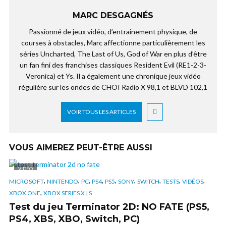
MARC DESGAGNÉS
Passionné de jeux vidéo, d’entrainement physique, de
courses à obstacles, Marc affectionne particulièrement les
séries Uncharted, The Last of Us, God of War en plus d’être
un fan fini des franchises classiques Resident Evil (RE1-2-3-
Veronica) et Ys. Il a également une chronique jeux vidéo
régulière sur les ondes de CHOI Radio X 98,1 et BLVD 102,1
VOIR TOUS LES ARTICLES
VOUS AIMEREZ PEUT-ÊTRE AUSSI
VIDÉO
,
,
,
,
,
,
,
,
,
MICROSOFT
NINTENDO
PC
PS4
PS5
SONY
SWITCH
TESTS
VIDÉOS
,
XBOX ONE
XBOX SERIES X | S
Test du jeu Terminator 2D: NO FATE (PS5,
PS4, XBS, XBO, Switch, PC)