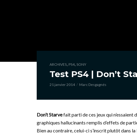
,
,
ARCHIVES
PS4
SONY
Test PS4 | Don’t St
21 janvier 2014
Marc Desgagnés
Don’t Starve
fait parti de ces jeux qui n’essaient
graphiques hallucinants remplis d’effets de parti
Bien au contraire, celui-ci s’inscrit plutôt dans 