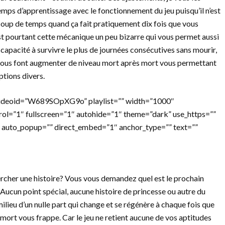
emps d’apprentissage avec le fonctionnement du jeu puisqu’il n’est
coup de temps quand ça fait pratiquement dix fois que vous
t pourtant cette mécanique un peu bizarre qui vous permet aussi
e capacité à survivre le plus de journées consécutives sans mourir,
 vous font augmenter de niveau mort après mort vous permettant
tions divers.
videoid=”W689SOpXG9o” playlist=”” width=”1000″
rol=”1″ fullscreen=”1″ autohide=”1″ theme=”dark” use_https=””
 auto_popup=”” direct_embed=”1″ anchor_type=”” text=””
rcher une histoire? Vous vous demandez quel est le prochain
Aucun point spécial, aucune histoire de princesse ou autre du
lieu d’un nulle part qui change et se régénère à chaque fois que
ort vous frappe. Car le jeu ne retient aucune de vos aptitudes