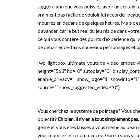
suggère afin que vous puissiez avoir un certain t
vraiment pas facile de vouloir lui accorder beau
mourrez en dedans de quelques heures. Mais c’es
d’avancer, car le but réel du jeu réside dans votr
ce qui vous confère des points d’expérience qui
de débarrer certains nouveaux personnages et op
[wp_lightbox_ultimate_youtube_video_embed 
height=”563″ hd=”0″ autoplay=”0″ display_cont
enable_privacy=”” show_logo=”1″ showinfo=”1″
source=”” show_suggested_video=”0″]
Vous cherchez le système de pointage? Vous che
objectif?
Eh bien, il n’y en a tout simplement pas.
genre et vous êtes laissés à vous même au beau mi
vous mourrez et recommencez. Gare à vous si la m