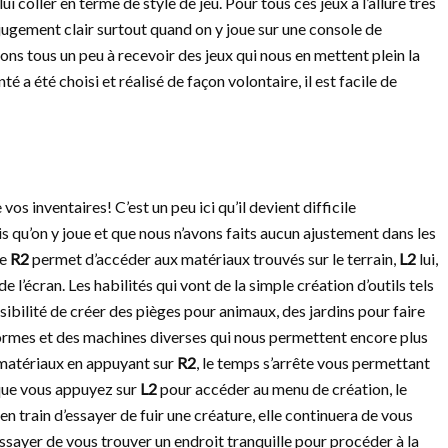
ui coller en terme de style de jeu. Pour tous ces jeux à l’allure très
un jugement clair surtout quand on y joue sur une console de
ns tous un peu à recevoir des jeux qui nous en mettent plein la
é a été choisi et réalisé de façon volontaire, il est facile de
vos inventaires! C’est un peu ici qu’il devient difficile
ois qu’on y joue et que nous n’avons faits aucun ajustement dans les
ue
R2
permet d’accéder aux matériaux trouvés sur le terrain,
L2
lui,
e l’écran. Les habilités qui vont de la simple création d’outils tels
ossibilité de créer des pièges pour animaux, des jardins pour faire
 formes et des machines diverses qui nous permettent encore plus
 matériaux en appuyant sur
R2
, le temps s’arrête vous permettant
sque vous appuyez sur
L2
pour accéder au menu de création, le
en train d’essayer de fuir une créature, elle continuera de vous
ssayer de vous trouver un endroit tranquille pour procéder à la