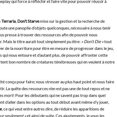
eplay qui force à réfléchir et faire vite pour pouvoir réussir à
e
Terraria
,
Don’t Starve
mise sur la gestion et la recherche de
toute une panoplie d’objets quelconques, nécessaire à nous tenir
us presse à trouver des ressources afin de pouvoir nous
r. Mais le titre aurait tout simplement pu être:
« Don’t Die »
tout
ver de la nourriture pour être en mesure de progresser dans le jeu,
 qui nous entoure et d’autant plus, de pouvoir affronter cette
sortent bon nombre de créatures ténébreuses qui en veulent à notre
 a été conçu pour faire; nous stresser au plus haut point et nous faire
rtir. La quête des ressources n’en est pas une de tout repos et ne
êtes mort! Pour les débutants qui ne savent pas trop dans quel
nt d’aller dans les options au tout début avant même d’y jouer,
le
, ce qui veut entre autres dire, de réduire les apparitions de
our seulement »
et ainsi de suite. Ces ajustements, je vous les