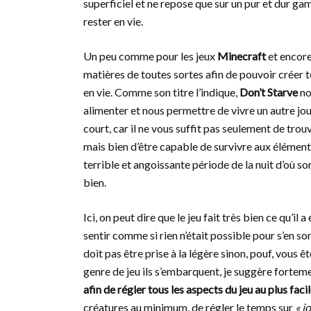
superficiel et ne repose que sur un pur et dur gam
rester en vie.
Un peu comme pour les jeux
Minecraft
et encor
matières de toutes sortes afin de pouvoir créer 
en vie. Comme son titre l’indique,
Don’t Starve
no
alimenter et nous permettre de vivre un autre jou
court, car il ne vous suffit pas seulement de trou
mais bien d’être capable de survivre aux éléments
terrible et angoissante période de la nuit d’où 
bien.
Ici, on peut dire que le jeu fait très bien ce qu’il
sentir comme si rien n’était possible pour s’en so
doit pas être prise à la légère sinon, pouf, vous 
genre de jeu ils s’embarquent, je suggère forteme
afin de régler tous les aspects du jeu au plus faci
créatures au minimum, de régler le temps sur
« j