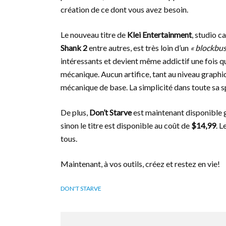
création de ce dont vous avez besoin.
Le nouveau titre de
Klei Entertainment
, studio c
Shank 2
entre autres, est très loin d’un
« blockbus
intéressants et devient même addictif une fois q
mécanique. Aucun artifice, tant au niveau graphiq
mécanique de base. La simplicité dans toute sa s
De plus,
Don’t Starve
est maintenant disponible 
sinon le titre est disponible au coût de
$14,99
. L
tous.
Maintenant, à vos outils, créez et restez en vie!
DON'T STARVE