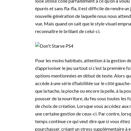
look utilisé colle parfaitement à ce qu’on a voulu l
épurés et sans fla-fla, il est difficile de rendre 
nouvelle génération de laquelle nous nous attendo
vue. Mais quand on sait que le style visuel emprunt
reconnaître le brillant de celui-ci.
Pour les moins habitués, attention à la gestion de 
d’apprivoiser le jeu surtout si c’est la première f
options mentionnées en début de texte. Alors q
accède à une série d’habilitée sur le côté gauche d
que la hache, la pioche ou encore la pelle, à la p
pousser de la nourriture, du feu sous toutes les
de choix de création. Lorsque vous accédez aux
une certaine gestion de ceux-ci. Par contre, lor
temps continue ce qui veut dire que si vous étiez 
pourchasser, créant un stress supplémentaire à e