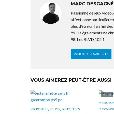
MARC DESGAGNÉ
Passionné de jeux vidéo,
affectionne particulière
plus d’être un fan fini d
Ys. Il a également une ch
98,1 et BLVD 102,1
VOIR TOUS LES ARTICLES
VOUS AIMEREZ PEUT-ÊTRE AUSSI
VIDÉO
MICROSO
,
,
,
,
,
SONY
SWI
MICROSOFT
PC
PS5
SONY
TESTS