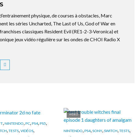
S
 d’entrainement physique, de courses à obstacles, Marc
ment les séries Uncharted, The Last of Us, God of War en
es franchises classiques Resident Evil (RE1-2-3-Veronica) et
ronique jeux vidéo régulière sur les ondes de CHOI Radio X
VIDÉO
,
,
,
,
,
FT
NINTENDO
PC
PS4
PS5
,
,
,
,
,
,
,
,
TCH
TESTS
VIDÉOS
NINTENDO
PS4
SONY
SWITCH
TESTS