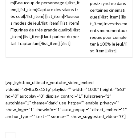
m]Beaucoup de personnages[/list_it
post-synchro dans
em] [list_item]Capture des vilains tr
certaines cinémati
ès cool[/list_item] [list_item]Plusieur
ques[/list_item] [lis
s modes de jeu[/list_item] [list_item]
t_item]Investissem
Figurines de très grande qualité[/list
ents monumentaux
_item] [list_item]Haut parleur du por
requis pour complé
tail Traptanium[/list_item] [/list]
ter à 100% le jeu[/li
st_item] [/list]
[wp_lightbox_ultimate_youtube_video_embed
videoid=”ZMtuJSx12tg” playlist=”” width=”1000″ height=”563″
hd=”0″ autoplay=”0″ display_control=”1″ fullscreen=”1″
autohide=”1″ theme=”dark” use_https=”” enable_privacy=””
show_logo=”1″ showinfo=”1″ auto_popup=”” direct_embed=”1″
anchor_type=”” text=”” source=”” show_suggested_video=”0″]