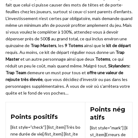
fait que celui-ci puisse causer des mots de têtes et de porte-
feuilles chez les joueurs, surtout si ceux-ci sont parents d’enfants.
L’investissement n’est certes par obligatoire, mais demande quand
même un minimum afin de pouvoir profiter amplement du jeu. Mais
si vous voulez le compléter à 100%, attendez-vous à devoir
dépenser près de 500$ au grand total, ce qui inclus environ une
quinzaine de
Trap Masters
, les
9 Totems
ainsi que le
kit de départ
requis. Au moins, ce kit de départ régulier nous donne un
Trap
Master
et un autre personnage ainsi que deux
Totems
, ce qui
réduit un peu le coût, mais quand même. Malgré tout,
Skylanders:
Trap Team
demeure un must pour tous et
offre une valeur de
rejoute très élevée
, que vous décidiez d’investir ou pas dans les
personnages supplémentaires. À vous de voir où s’arrêtera votre
quête et le fond de vos poches…
Points nég
Points positifs
atifs
[list style=”check”] [list_item]Très bo
[list style=”mark”] [li
nne durée de vie[/list_item] [list_ite
st_item]Erreurs de