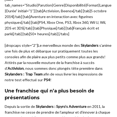
tab_names=”Studio|Parution|Genre|Disponibilité|Format|Langue
|Durée” initial=”1″] [tab]Activision, Beenox[/tab] [tab]5 octobre
2014[/tab] [tab]Aventure en interaction avec figurines
physiques[/tab] [tab]PS4, Xbox One, PS3, Xbox 360, Wii U, Wii,
2DS et 3DS[/tab] [tab]Physique[/tab] [tab]Français écrit et
parlé[/tab] [tab]50+ heures[/tab] [/tabs]
[dropcaps style=”2″]Le merveilleux monde des
Skylanders
s’anime
une fois de plus et débarque sur pratiquement toutes les
consoles afin de plaire aux plus petits comme plus aux grands!
Attirés par la nouvelle mouture de la franchise à succès
d’
Activision
, nous sommes donc plongés tête première dans
Skylanders : Trap Team
afin de vous livrer les impressions de
notre test effectué sur
PS4
!
Une franchise qui n’a plus besoin de
présentations
Depuis la sortie de
Skylanders : Spyro’s Adventure
en 2011, la
franchise ne cesse de prendre de l’ampleur et d’innover à chaque