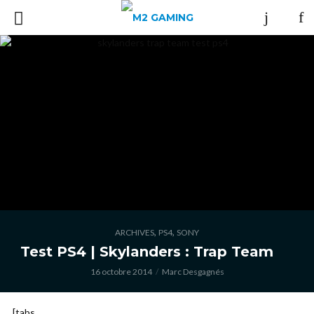
,
,
ARCHIVES
PS4
SONY
Test PS4 | Skylanders : Trap Team
16 octobre 2014
Marc Desgagnés
[tabs