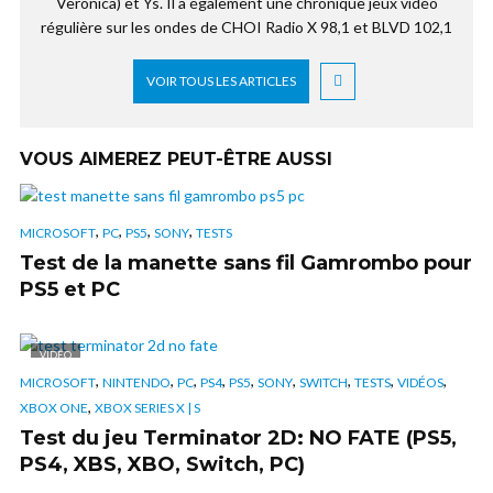
Veronica) et Ys. Il a également une chronique jeux vidéo
régulière sur les ondes de CHOI Radio X 98,1 et BLVD 102,1
VOIR TOUS LES ARTICLES
VOUS AIMEREZ PEUT-ÊTRE AUSSI
,
,
,
,
MICROSOFT
PC
PS5
SONY
TESTS
Test de la manette sans fil Gamrombo pour
PS5 et PC
VIDÉO
,
,
,
,
,
,
,
,
,
MICROSOFT
NINTENDO
PC
PS4
PS5
SONY
SWITCH
TESTS
VIDÉOS
,
XBOX ONE
XBOX SERIES X | S
Test du jeu Terminator 2D: NO FATE (PS5,
PS4, XBS, XBO, Switch, PC)