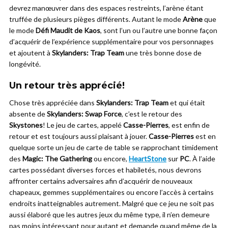
devrez manœuvrer dans des espaces restreints, l’arène étant
truffée de plusieurs pièges différents. Autant le mode
Arène
que
le mode
Défi Maudit de Kaos
, sont l’un ou l’autre une bonne façon
d’acquérir de l’expérience supplémentaire pour vos personnages
et ajoutent à
Skylanders: Trap Team
une très bonne dose de
longévité.
Un retour très apprécié!
Chose très appréciée dans
Skylanders: Trap Team
et qui était
absente de
Skylanders: Swap Force
, c’est le retour des
Skystones
! Le jeu de cartes, appelé
Casse-Pierres
, est enfin de
retour et est toujours aussi plaisant à jouer.
Casse-Pierres
est en
quelque sorte un jeu de carte de table se rapprochant timidement
des
Magic: The Gathering
ou encore,
HeartStone
sur
PC
. À l’aide
cartes possédant diverses forces et habiletés, nous devrons
affronter certains adversaires afin d’acquérir de nouveaux
chapeaux, gemmes supplémentaires ou encore l’accès à certains
endroits inatteignables autrement. Malgré que ce jeu ne soit pas
aussi élaboré que les autres jeux du même type, il n’en demeure
pas moins intéressant pour autant et demande quand même de la