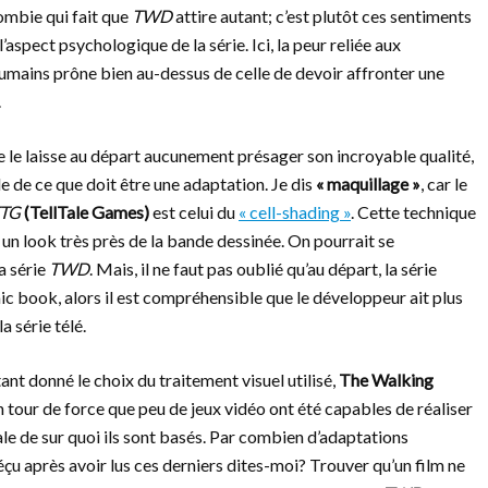
zombie qui fait que
TWD
attire autant; c’est plutôt ces sentiments
’aspect psychologique de la série. Ici, la peur reliée aux
mains prône bien au-dessus de celle de devoir affronter une
.
e le laisse au départ aucunement présager son incroyable qualité,
le de ce que doit être une adaptation. Je dis
« maquillage »
, car le
TG
(TellTale Games)
est celui du
« cell-shading »
. Cette technique
un look très près de la bande dessinée. On pourrait se
a série
TWD
. Mais, il ne faut pas oublié qu’au départ, la série
c book, alors il est compréhensible que le développeur ait plus
a série télé.
tant donné le choix du traitement visuel utilisé,
The Walking
un tour de force que peu de jeux vidéo ont été capables de réaliser
pale de sur quoi ils sont basés. Par combien d’adaptations
 après avoir lus ces derniers dites-moi? Trouver qu’un film ne