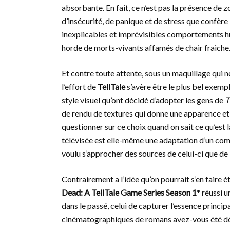
absorbante. En fait, ce n’est pas la présence de 
d’insécurité, de panique et de stress que confère l
inexplicables et imprévisibles comportements hu
horde de morts-vivants affamés de chair fraiche
Et contre toute attente, sous un maquillage qui n
l’effort de
TellTale
s’avère être le plus bel exemp
style visuel qu’ont décidé d’adopter les gens de
T
de rendu de textures qui donne une apparence et 
questionner sur ce choix quand on sait ce qu’est l
télévisée est elle-même une adaptation d’un comi
voulu s’approcher des sources de celui-ci que de l
Contrairement a l’idée qu’on pourrait s’en faire é
Dead: A TellTale Game Series Season 1
* réussi 
dans le passé, celui de capturer l’essence princi
cinématographiques de romans avez-vous été déçu