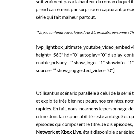
soit vraiment pas à la hauteur du roman duquel il
prend carrément par surprise en capturant préci
série qui fait malheur partout.
*Ne pas confondre avec le jeu de tir à la première personne « Th
[wp_lightbox_ultimate_youtube_video_embed 
height=”563″ hd=”0″ autoplay=”0″ display_cont
enable_privacy=”” show_logo=”1″ showinfo=”1″
source=”” show_suggested_video=”0″]
Utilisant un scénario parallèle à celui de la séri
et exploite très bien nos peurs, nos craintes, no
rapides. En fait, nous incarnons le personnage d
crime dont la responsabilité reste ambiguë et qui
épisodes qui composent le titre. Je dis épisodes, 
Network et Xbox Live
, était disponible par épi