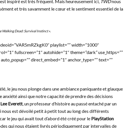
 est inspiré est très fréquent. Mais heureusement ici,
TWD
nous
sément et très savamment le cœur et le sentiment essentiel de la
e Walking Dead: Survival Instinct ».
videoid=”VAR5mRZkgK0″ playlist=”” width=”1000″
rol=”1″ fullscreen=”1″ autohide=”1″ theme=”dark” use_https=””
 auto_popup=”” direct_embed=”1″ anchor_type=”” text=””
é télé, le jeu nous plonge dans une ambiance paniquante et glauque
tre anxiété ainsi que notre capacité de prendre des décisions
e
Lee Everett
, un professeur d’histoire au passé entaché par un
 nous est dévoilé petit à petit tout au long des différents
car le jeu qui avait tout d’abord été créé pour le
PlayStation
sodes qui nous étaient livrés périodiquement par intervalles de