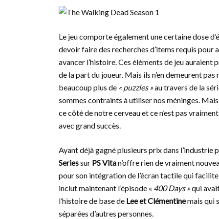
Le jeu comporte également une certaine dose d’él
devoir faire des recherches d’items requis pour 
avancer l’histoire. Ces éléments de jeu auraient
de la part du joueur. Mais ils n’en demeurent pas 
beaucoup plus de
« puzzles »
au travers de la sé
sommes contraints à utiliser nos méninges. Mais 
ce côté de notre cerveau et ce n’est pas vraimen
avec grand succès.
Ayant déjà gagné plusieurs prix dans l’industrie
Series
sur
PS Vita
n’offre rien de vraiment nouv
pour son intégration de l’écran tactile qui facilite
inclut maintenant l’épisode «
400 Days »
qui avai
l’histoire de base de
Lee et Clémentine
mais qui s
séparées d’autres personnes.