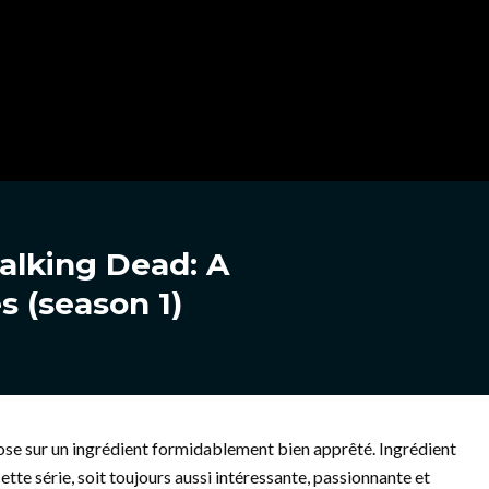
alking Dead: A
s (season 1)
repose sur un ingrédient formidablement bien apprêté. Ingrédient
cette série, soit toujours aussi intéressante, passionnante et