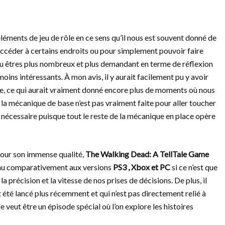
éments de jeu de rôle en ce sens qu’il nous est souvent donné de
accéder à certains endroits ou pour simplement pouvoir faire
 pu êtres plus nombreux et plus demandant en terme de réflexion
moins intéressants. À mon avis, il y aurait facilement pu y avoir
rie, ce qui aurait vraiment donné encore plus de moments où nous
la mécanique de base n’est pas vraiment faite pour aller toucher
t nécessaire puisque tout le reste de la mécanique en place opère
 pour son immense qualité,
The Walking Dead: A TellTale Game
eau comparativement aux versions
PS3 , Xbox et PC
si ce n’est que
 la précision et la vitesse de nos prises de décisions. De plus, il
t été lancé plus récemment et qui n’est pas directement relié à
e veut être un épisode spécial où l’on explore les histoires