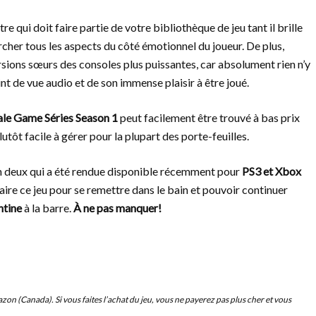
tre qui doit faire partie de votre bibliothèque de jeu tant il brille
rcher tous les aspects du côté émotionnel du joueur. De plus,
rsions sœurs des consoles plus puissantes, car absolument rien n’y
nt de vue audio et de son immense plaisir à être joué.
ale Game Séries Season 1
peut facilement être trouvé à bas prix
utôt facile à gérer pour la plupart des porte-feuilles.
son deux qui a été rendue disponible récemment pour
PS3 et Xbox
refaire ce jeu pour se remettre dans le bain et pouvoir continuer
tine
à la barre.
À ne pas manquer!
mazon (Canada). Si vous faites l’achat du jeu, vous ne payerez pas plus cher et vous