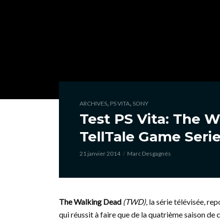
,
,
ARCHIVES
PS VITA
SONY
Test PS Vita: The W
TellTale Game Serie
21 janvier 2014
Marc Desgagnés
The Walking Dead
(TWD)
, la série télévisée, 
qui réussit à faire que de la quatrième saison de 