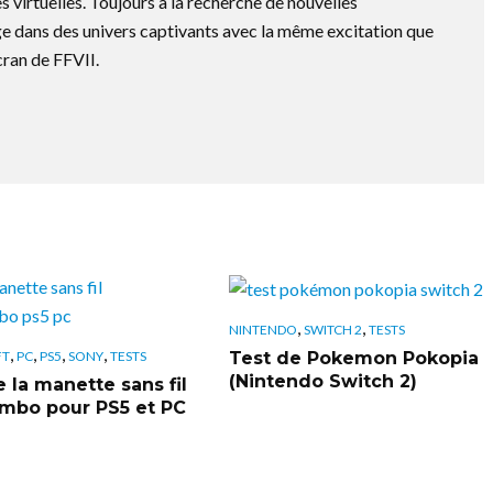
s virtuelles. Toujours à la recherche de nouvelles
e dans des univers captivants avec la même excitation que
cran de FFVII.
,
,
NINTENDO
SWITCH 2
TESTS
,
,
,
,
Test de Pokemon Pokopia
FT
PC
PS5
SONY
TESTS
(Nintendo Switch 2)
 la manette sans fil
bo pour PS5 et PC