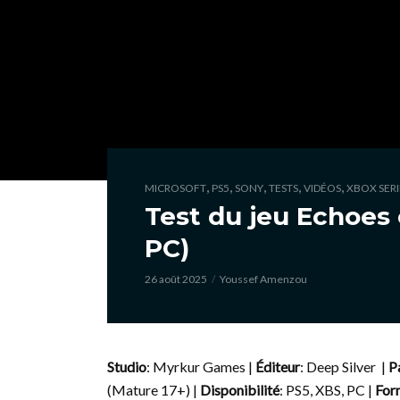
,
,
,
,
,
MICROSOFT
PS5
SONY
TESTS
VIDÉOS
XBOX SERIE
Test du jeu Echoes 
PC)
26 août 2025
Youssef Amenzou
Studio
: Myrkur Games |
Éditeur
: Deep Silver |
P
(Mature 17+) |
Disponibilité
: PS5, XBS, PC |
For