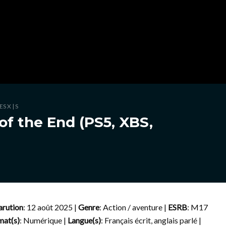
S X | S
of the End (PS5, XBS,
arution
: 12 août 2025 |
Genre
: Action / aventure |
ESRB
: M17
mat(s)
: Numérique |
Langue(s)
: Français écrit, anglais parlé |