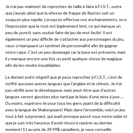
Je n’ai pas vraiment de reproches de taille à faire à F.I.S.T., outre
que j’aurais aimé que la vitesse de frappe de Rayton soit un
soupçon plus rapide. Lorsqu’on effectue nos enchainements, on a
l’impression que le tout est légèrement lent, ce qui manque un
peu de
punch
, sans vouloir faire de jeu de mot facile! Il est
également un peu difficile de s’attacher aux personnages du jeu,
ceux-ci manquant un tantinet de personnalité afin de gagner
notre cœur. C’est un peu dommage car la base est présente, mais
il y manque encore une fois un petit quelque-chose de magique
afin de les rendre inoubliables.
Le dernier point négatif que je peux reprocher à F.I.S.T., c’est de
n’offrir aucunes autres langues que l’anglais et le chinois. Je n’ai
pas vérifié avec le développeur, mais peut-être que d’autres
langues seront ajoutées plus tard par le biais d’une mise à jour….
Du moins, espérons-le pour tous les gens ayant de la difficulté
avec la langue de Shakespeare! Mais dans l’ensemble, voici un jeu
tout à fait surprenant, qui avait presque passé sous notre radar et
que je suis très heureux d’avoir réussi à repérer au dernier
moment! Et au prix de 39.99$ canadiens, je vous conseille