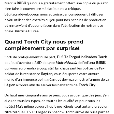
Merci à
BiliBili
qui nous a gratuitement offert une copie du jeu afin
d’en faire la couverture médiatique et la critique.
L’éditeur/développeur nous autorise par conséquent à diffuser
et/ou utiliser des extraits du jeu pour nos besoins de production
et n’intervient d’aucune façon dans l’attribution de notre note
finale. #Article13Free
Quand Torch City nous prend
complètement par surprise!
Sorti de pratiquement nulle part,
F.I.S.T.: Forged in Shadow Torch
est jeu d’aventure 2.5D de type
Metroidvania
de l’éditeur
BiliBili
,
qui vous surprendra à coup sûr! En chaussant les bottes de l’ex-
soldat de la résistance
Rayton
, vous équiperez votre armure
munie d’un immense poing géant et devrez remettre l’armée de
La
Légion
à l’ordre afin de sauver les habitants de
Torch City
.
Du haut mes cinquante ans, je peux vous avouer que des jeux, j’en
ai vu de tous les types, de toutes les qualité et pour tous les
goûts! Mais même aujourd’hui, je me réjouis tout autant lorsqu’un
titre tel que F.I.S.T.: Forged in Shadow Torch arrive de nulle part et