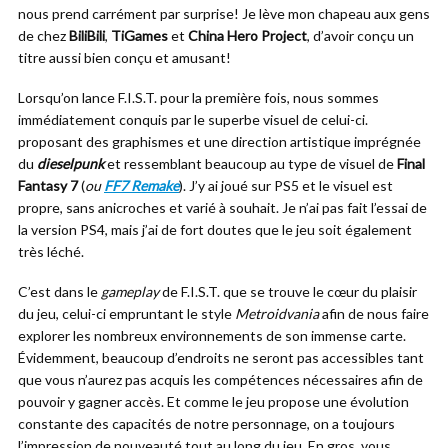
nous prend carrément par surprise! Je lève mon chapeau aux gens
de chez
BiliBili
,
TiGames
et
China Hero Project
, d’avoir conçu un
titre aussi bien conçu et amusant!
Lorsqu’on lance F.I.S.T. pour la première fois, nous sommes
immédiatement conquis par le superbe visuel de celui-ci.
proposant des graphismes et une direction artistique imprégnée
du
dieselpunk
et ressemblant beaucoup au type de visuel de
Final
Fantasy 7
(
ou
FF7 Remake
). J’y ai joué sur PS5 et le visuel est
propre, sans anicroches et varié à souhait. Je n’ai pas fait l’essai de
la version PS4, mais j’ai de fort doutes que le jeu soit également
très léché.
C’est dans le
gameplay
de F.I.S.T. que se trouve le cœur du plaisir
du jeu, celui-ci empruntant le style
Metroidvania
afin de nous faire
explorer les nombreux environnements de son immense carte.
Évidemment, beaucoup d’endroits ne seront pas accessibles tant
que vous n’aurez pas acquis les compétences nécessaires afin de
pouvoir y gagner accès. Et comme le jeu propose une évolution
constante des capacités de notre personnage, on a toujours
l’impression de nouveauté tout au long du jeu. En gros, vous