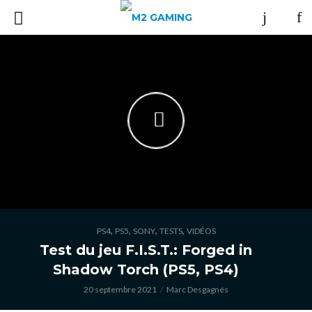
,
,
,
,
PS4
PS5
SONY
TESTS
VIDÉOS
Test du jeu F.I.S.T.: Forged in
Shadow Torch (PS5, PS4)
20 septembre 2021
Marc Desgagnés