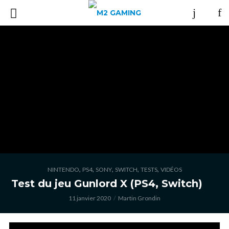
,
,
,
,
,
NINTENDO
PS4
SONY
SWITCH
TESTS
VIDÉOS
Test du jeu Gunlord X (PS4, Switch)
11 janvier 2020
Martin Grondin