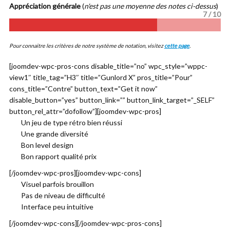
Appréciation générale
(
n'est pas une moyenne des notes ci-dessus
)
7 / 10
Pour connaitre les critères de notre système de notation, visitez
cette page
.
[joomdev-wpc-pros-cons disable_title=”no” wpc_style=”wppc-
view1″ title_tag=”H3″ title=”Gunlord X” pros_title=”Pour”
cons_title=”Contre” button_text=”Get it now”
disable_button=”yes” button_link=”” button_link_target=”_SELF”
button_rel_attr=”dofollow”][joomdev-wpc-pros]
Un jeu de type rétro bien réussi
Une grande diversité
Bon level design
Bon rapport qualité prix
[/joomdev-wpc-pros][joomdev-wpc-cons]
Visuel parfois brouillon
Pas de niveau de difficulté
Interface peu intuitive
[/joomdev-wpc-cons][/joomdev-wpc-pros-cons]