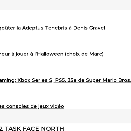
goûter la Adeptus Tenebris à Denis Gravel
eur à jouer à l’Halloween (choix de Marc)
ming: Xbox Series S, PS5, 35e de Super Mario Bros
s consoles de jeux vidéo