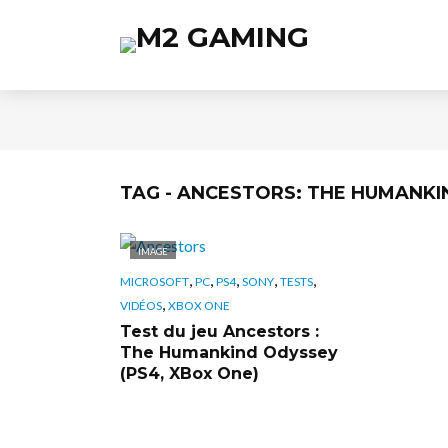
TAG - ANCESTORS: THE HUMANKI
IMAGE
,
,
,
,
,
MICROSOFT
PC
PS4
SONY
TESTS
,
VIDÉOS
XBOX ONE
Test du jeu Ancestors :
The Humankind Odyssey
(PS4, XBox One)