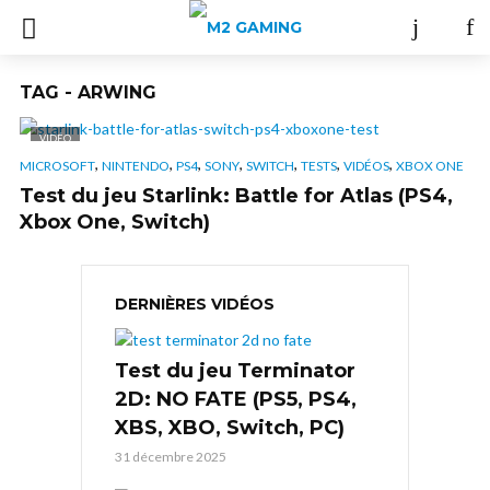
TAG - ARWING
VIDÉO
,
,
,
,
,
,
,
MICROSOFT
NINTENDO
PS4
SONY
SWITCH
TESTS
VIDÉOS
XBOX ONE
Test du jeu Starlink: Battle for Atlas (PS4,
Xbox One, Switch)
DERNIÈRES VIDÉOS
Test du jeu Terminator
2D: NO FATE (PS5, PS4,
XBS, XBO, Switch, PC)
31 décembre 2025