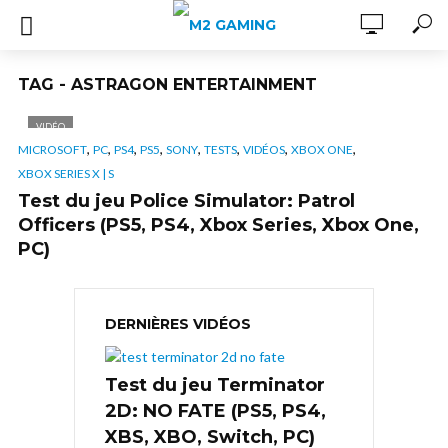
TAG - ASTRAGON ENTERTAINMENT
VIDÉO
,
,
,
,
,
,
,
,
MICROSOFT
PC
PS4
PS5
SONY
TESTS
VIDÉOS
XBOX ONE
XBOX SERIES X | S
Test du jeu Police Simulator: Patrol
Officers (PS5, PS4, Xbox Series, Xbox One,
PC)
DERNIÈRES VIDÉOS
Test du jeu Terminator
2D: NO FATE (PS5, PS4,
XBS, XBO, Switch, PC)