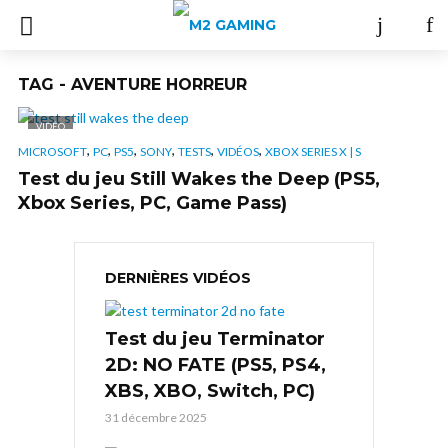
TAG - AVENTURE HORREUR
VIDÉO
,
,
,
,
,
,
MICROSOFT
PC
PS5
SONY
TESTS
VIDÉOS
XBOX SERIES X | S
Test du jeu Still Wakes the Deep (PS5,
Xbox Series, PC, Game Pass)
DERNIÈRES VIDÉOS
Test du jeu Terminator
2D: NO FATE (PS5, PS4,
XBS, XBO, Switch, PC)
31 décembre 2025