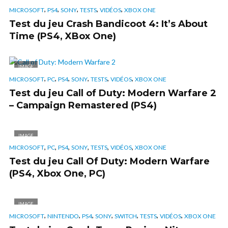
,
,
,
,
,
MICROSOFT
PS4
SONY
TESTS
VIDÉOS
XBOX ONE
Test du jeu Crash Bandicoot 4: It’s About
Time (PS4, XBox One)
IMAGE
,
,
,
,
,
,
MICROSOFT
PC
PS4
SONY
TESTS
VIDÉOS
XBOX ONE
Test du jeu Call of Duty: Modern Warfare 2
– Campaign Remastered (PS4)
IMAGE
,
,
,
,
,
,
MICROSOFT
PC
PS4
SONY
TESTS
VIDÉOS
XBOX ONE
Test du jeu Call Of Duty: Modern Warfare
(PS4, Xbox One, PC)
IMAGE
,
,
,
,
,
,
,
MICROSOFT
NINTENDO
PS4
SONY
SWITCH
TESTS
VIDÉOS
XBOX ONE