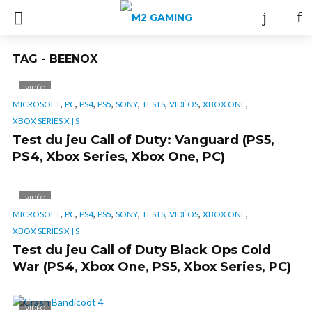
TAG - BEENOX
VIDÉO
,
,
,
,
,
,
,
,
MICROSOFT
PC
PS4
PS5
SONY
TESTS
VIDÉOS
XBOX ONE
XBOX SERIES X | S
Test du jeu Call of Duty: Vanguard (PS5,
PS4, Xbox Series, Xbox One, PC)
VIDÉO
,
,
,
,
,
,
,
,
MICROSOFT
PC
PS4
PS5
SONY
TESTS
VIDÉOS
XBOX ONE
XBOX SERIES X | S
Test du jeu Call of Duty Black Ops Cold
War (PS4, Xbox One, PS5, Xbox Series, PC)
VIDÉO