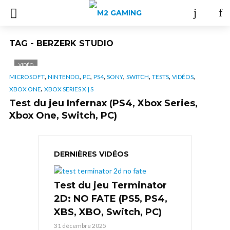
TAG - BERZERK STUDIO
VIDÉO
,
,
,
,
,
,
,
,
MICROSOFT
NINTENDO
PC
PS4
SONY
SWITCH
TESTS
VIDÉOS
,
XBOX ONE
XBOX SERIES X | S
Test du jeu Infernax (PS4, Xbox Series,
Xbox One, Switch, PC)
DERNIÈRES VIDÉOS
Test du jeu Terminator
2D: NO FATE (PS5, PS4,
XBS, XBO, Switch, PC)
31 décembre 2025