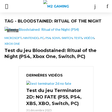
TAG - BLOODSTAINED: RITUAL OF THE NIGHT
IMAGE
,
,
,
,
,
,
,
,
MICROSOFT
NINTENDO
PC
PS4
SONY
SWITCH
TESTS
VIDÉOS
XBOX ONE
Test du jeu Bloodstained: Ritual of the
Night (PS4, Xbox One, Switch, PC)
DERNIÈRES VIDÉOS
Test du jeu Terminator
2D: NO FATE (PS5, PS4,
XBS, XBO, Switch, PC)
31 décembre 2025