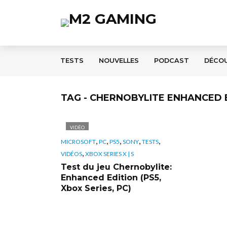
TESTS
NOUVELLES
PODCAST
DÉCO
TAG - CHERNOBYLITE ENHANCED 
VIDÉO
,
,
,
,
,
MICROSOFT
PC
PS5
SONY
TESTS
,
VIDÉOS
XBOX SERIES X | S
Test du jeu Chernobylite:
Enhanced Edition (PS5,
Xbox Series, PC)