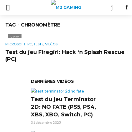
TAG - CHRONOMÈTRE
VIDÉO
,
,
,
MICROSOFT
PC
TESTS
VIDÉOS
Test du jeu Firegirl: Hack ‘n Splash Rescue
(PC)
DERNIÈRES VIDÉOS
Test du jeu Terminator
2D: NO FATE (PS5, PS4,
XBS, XBO, Switch, PC)
31 décembre 2025