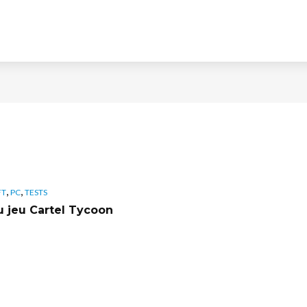
,
,
FT
PC
TESTS
u jeu Cartel Tycoon