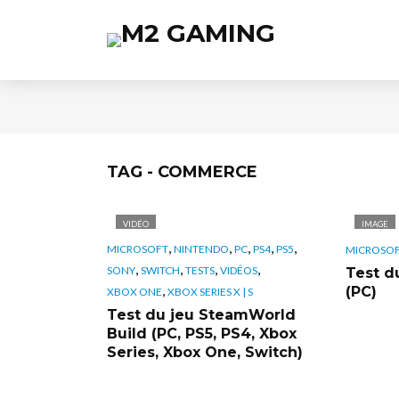
TAG - COMMERCE
VIDÉO
IMAGE
,
,
,
,
,
MICROSOFT
NINTENDO
PC
PS4
PS5
MICROSO
,
,
,
,
SONY
SWITCH
TESTS
VIDÉOS
Test d
,
(PC)
XBOX ONE
XBOX SERIES X | S
Test du jeu SteamWorld
Build (PC, PS5, PS4, Xbox
Series, Xbox One, Switch)