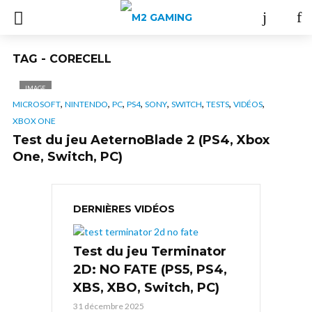
TAG - CORECELL
IMAGE
,
,
,
,
,
,
,
,
MICROSOFT
NINTENDO
PC
PS4
SONY
SWITCH
TESTS
VIDÉOS
XBOX ONE
Test du jeu AeternoBlade 2 (PS4, Xbox
One, Switch, PC)
DERNIÈRES VIDÉOS
Test du jeu Terminator
2D: NO FATE (PS5, PS4,
XBS, XBO, Switch, PC)
31 décembre 2025