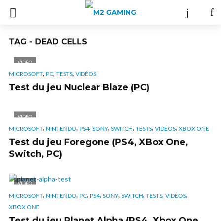
TAG - DEAD CELLS
VIDÉO
,
,
,
MICROSOFT
PC
TESTS
VIDÉOS
Test du jeu Nuclear Blaze (PC)
VIDÉO
,
,
,
,
,
,
,
MICROSOFT
NINTENDO
PS4
SONY
SWITCH
TESTS
VIDÉOS
XBOX ONE
Test du jeu Foregone (PS4, XBox One,
Switch, PC)
VIDÉO
,
,
,
,
,
,
,
,
MICROSOFT
NINTENDO
PC
PS4
SONY
SWITCH
TESTS
VIDÉOS
XBOX ONE
Test du jeu Planet Alpha (PS4, Xbox One,