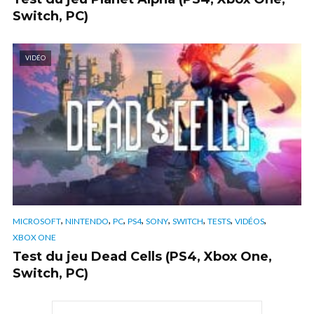
Switch, PC)
VIDÉO
,
,
,
,
,
,
,
,
MICROSOFT
NINTENDO
PC
PS4
SONY
SWITCH
TESTS
VIDÉOS
XBOX ONE
Test du jeu Dead Cells (PS4, Xbox One,
Switch, PC)