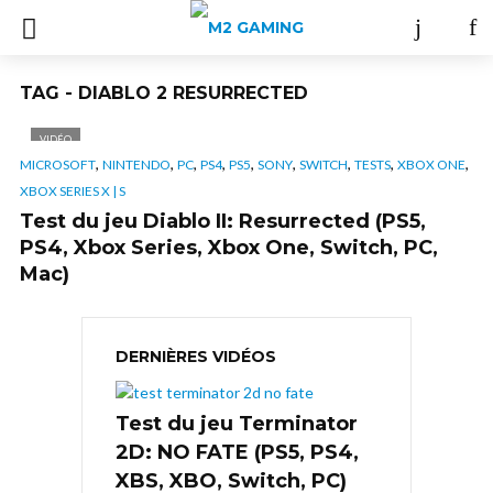
TAG - DIABLO 2 RESURRECTED
VIDÉO
,
,
,
,
,
,
,
,
,
MICROSOFT
NINTENDO
PC
PS4
PS5
SONY
SWITCH
TESTS
XBOX ONE
XBOX SERIES X | S
Test du jeu Diablo II: Resurrected (PS5,
PS4, Xbox Series, Xbox One, Switch, PC,
Mac)
DERNIÈRES VIDÉOS
Test du jeu Terminator
2D: NO FATE (PS5, PS4,
XBS, XBO, Switch, PC)