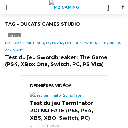
TAG - DUCATS GAMES STUDIO
VIDÉO
,
,
,
,
,
,
,
,
,
MICROSOFT
NINTENDO
PC
PS VITA
PS4
SONY
SWITCH
TESTS
VIDÉOS
XBOX ONE
Test du jeu Swordbreaker: The Game
(PS4, XBox One, Switch, PC, PS Vita)
DERNIÈRES VIDÉOS
Test du jeu Terminator
2D: NO FATE (PS5, PS4,
XBS, XBO, Switch, PC)
31 décembre 2025