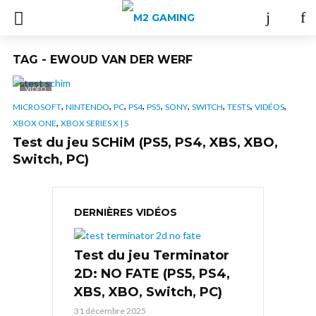
TAG - EWOUD VAN DER WERF
VIDÉO
,
,
,
,
,
,
,
,
,
MICROSOFT
NINTENDO
PC
PS4
PS5
SONY
SWITCH
TESTS
VIDÉOS
,
XBOX ONE
XBOX SERIES X | S
Test du jeu SCHiM (PS5, PS4, XBS, XBO,
Switch, PC)
DERNIÈRES VIDÉOS
Test du jeu Terminator
2D: NO FATE (PS5, PS4,
XBS, XBO, Switch, PC)
31 décembre 2025