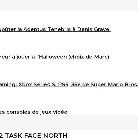
goûter la Adeptus Tenebris à Denis Gravel
eur à jouer à l’Halloween (choix de Marc)
ming: Xbox Series S, PS5, 35e de Super Mario Bros
s consoles de jeux vidéo