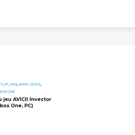
,
,
,
,
,
FT
PC
PS4
SONY
TESTS
BOX ONE
 jeu AVICII Invector
Xbox One, PC)