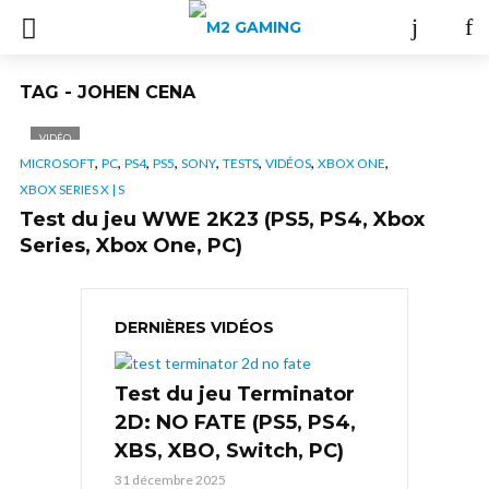
TAG - JOHEN CENA
VIDÉO
,
,
,
,
,
,
,
,
MICROSOFT
PC
PS4
PS5
SONY
TESTS
VIDÉOS
XBOX ONE
XBOX SERIES X | S
Test du jeu WWE 2K23 (PS5, PS4, Xbox
Series, Xbox One, PC)
DERNIÈRES VIDÉOS
Test du jeu Terminator
2D: NO FATE (PS5, PS4,
XBS, XBO, Switch, PC)
31 décembre 2025