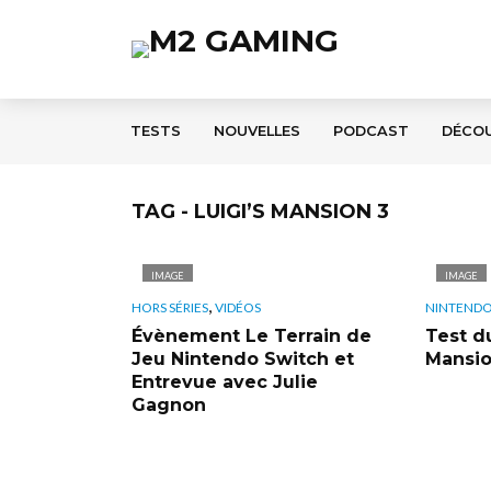
TESTS
NOUVELLES
PODCAST
DÉCO
TAG - LUIGI’S MANSION 3
IMAGE
IMAGE
,
HORS SÉRIES
VIDÉOS
NINTEND
Évènement Le Terrain de
Test du
Jeu Nintendo Switch et
Mansio
Entrevue avec Julie
Gagnon